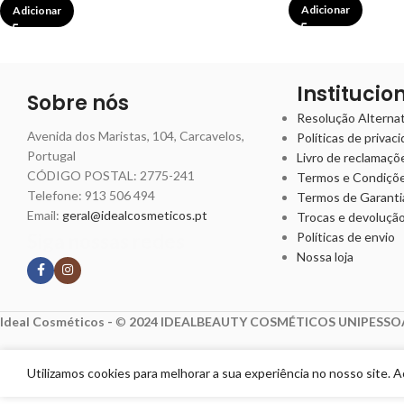
Adicionar
Adicionar
Institucio
Sobre nós
Resolução Alternati
Avenida dos Maristas, 104, Carcavelos,
Políticas de privac
Portugal
Livro de reclamaçõ
CÓDIGO POSTAL: 2775-241
Termos e Condiçõ
Telefone:
913 506 494
Termos de Garanti
Email:
geral@idealcosmeticos.pt
Trocas e devoluçã
Siga nossas redes
Políticas de envio
Nossa loja
Ideal Cosméticos -
©
2024 IDEALBEAUTY COSMÉTICOS UNIPESSOA
Utilizamos cookies para melhorar a sua experiência no nosso site. 