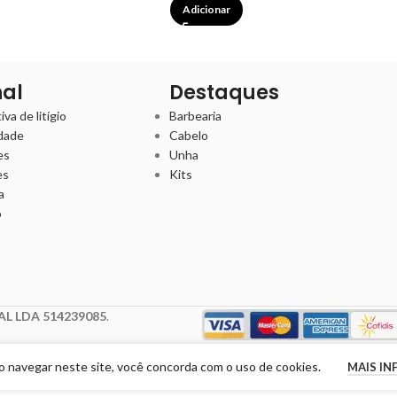
Adicionar
nal
Destaques
va de litígio
Barbearia
idade
Cabelo
es
Unha
es
Kits
a
o
L LDA 514239085
.
Ao navegar neste site, você concorda com o uso de cookies.
MAIS I