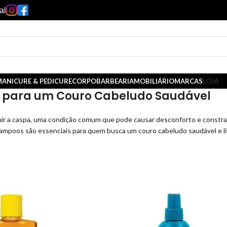
al
ANICURE & PEDICURE
CORPO
BARBEARIA
MOBILIÁRIO
MARCAS
LOJA
 para um Couro Cabeludo Saudável
nir a caspa, uma condição comum que pode causar desconforto e constr
hampoos são essenciais para quem busca um couro cabeludo saudável e li