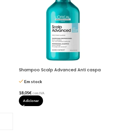
Shampoo Scalp Advanced Anti caspa
300ml – Loreal
Em stock
l
18,05
€
com IVA
Adicionar