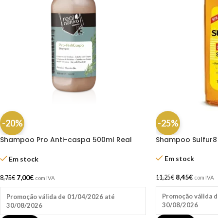
-20%
-25%
Shampoo Pro Anti-caspa 500ml Real
Shampoo Sulfur8
Natura
Em stock
Em stock
8,45
€
7,00
€
11,25
€
8,75
€
com IVA
com IVA
Promoção válida d
Promoção válida de 01/04/2026 até
30/08/2026
30/08/2026