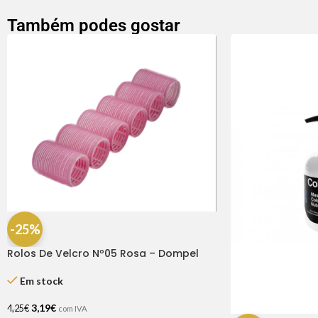
Também podes gostar
-25%
Rolos De Velcro Nº05 Rosa – Dompel
Em stock
3,19
€
4,25
€
com IVA