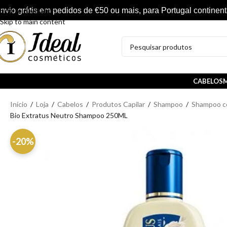
nvio grátis em pedidos de €50 ou mais, para Portugal continent
Skip to navigation
Skip to main content
CABELOS
M
Início
/
Loja
/
Cabelos
/
Produtos Capilar
/
Shampoo
/
Shampoo co
Bio Extratus Neutro Shampoo 250ML
-20%