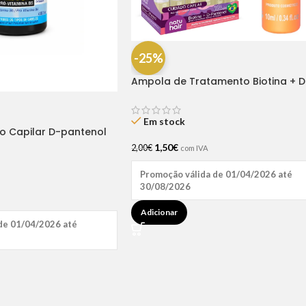
-25%
Ampola de Tratamento Biotina + D
Pantenol Natu Hair (1 UNIDADE)
Em stock
ão Capilar D-pantenol
1,50
€
2,00
€
com IVA
Promoção válida de 01/04/2026 até
30/08/2026
Adicionar
de 01/04/2026 até