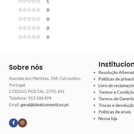
1
0
0
0
0
Institucio
Sobre nós
Resolução Alternati
Avenida dos Maristas, 104, Carcavelos,
Políticas de privac
Portugal
Livro de reclamaçõ
CÓDIGO POSTAL: 2775-241
Termos e Condiçõ
Telefone:
913 506 494
Termos de Garanti
Email:
geral@idealcosmeticos.pt
Trocas e devoluçã
Siga nossas redes
Políticas de envio
Nossa loja