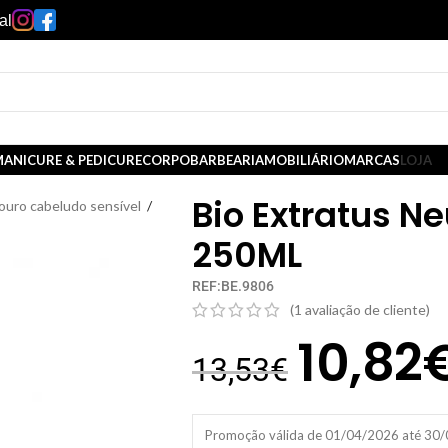
al
ANICURE & PEDICURE
CORPO
BARBEARIA
MOBILIÁRIO
MARCAS
LOJA
Bio Extratus 
uro cabeludo sensível
/
250ML
REF:BE.9806
(
1
avaliação de cliente)
10,82
13,53
€
Promoção válida de 01/04/2026 até 30