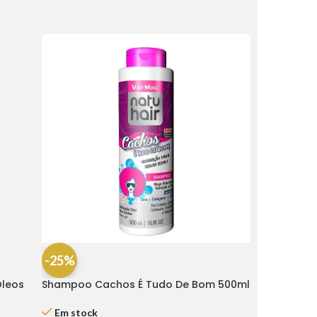
-25%
Óleos
Shampoo Cachos É Tudo De Bom 500ml
– Natu Hair
Em stock