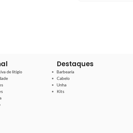
nal
Destaques
va de litígio
Barbearia
idade
Cabelo
es
Unha
es
Kits
a
o