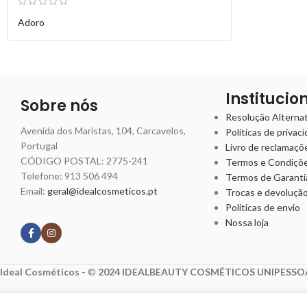
Adoro
Institucio
Sobre nós
Resolução Alternati
Avenida dos Maristas, 104, Carcavelos,
Políticas de privac
Portugal
Livro de reclamaçõ
CÓDIGO POSTAL: 2775-241
Termos e Condiçõ
Telefone:
913 506 494
Termos de Garanti
Email:
geral@idealcosmeticos.pt
Trocas e devoluçã
Siga nossas redes
Políticas de envio
Nossa loja
Ideal Cosméticos -
©
2024 IDEALBEAUTY COSMÉTICOS UNIPESSOA