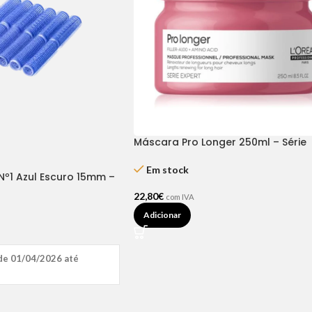
Máscara Pro Longer 250ml – Série
Expert L’Oréal
Em stock
Nº1 Azul Escuro 15mm –
ompel
22,80
€
com IVA
Adicionar
de 01/04/2026 até