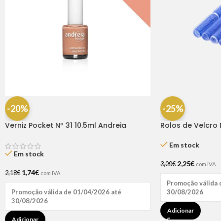
-20%
-25%
Verniz Pocket Nº 31 10.5ml Andreia
Rolos de Velcro 
12 Unidades | D
Em stock
Em stock
2,25
€
3,00
€
com IVA
1,74
€
2,18
€
com IVA
Promoção válida 
30/08/2026
Promoção válida de 01/04/2026 até
30/08/2026
Adicionar
Adicionar