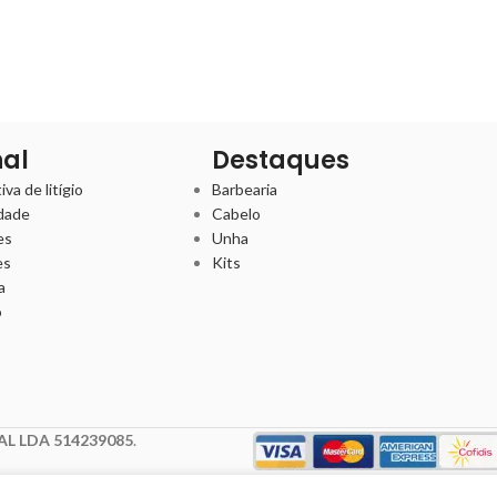
nal
Destaques
va de litígio
Barbearia
idade
Cabelo
es
Unha
es
Kits
a
o
L LDA 514239085
.