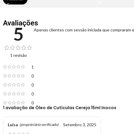
Avaliações
5
Apenas clientes com sessão iniciada que compraram e
1 revisão
1
0
0
0
0
1 avaliação de
Óleo de Cutículas Cereja 15ml Inocos
Luísa
Setembro 3, 2025
(proprietário verificado)