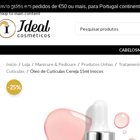
nvio grátis em pedidos de €50 ou mais, para Portugal continent
Skip to navigation
Skip to main content
CABELOS
M
Início
/
Loja
/
Manicure & Pedicure
/
Produtos Unhas
/
Tratament
Cutículas
/
Óleo de Cutículas Cereja 15ml Inocos
-25%