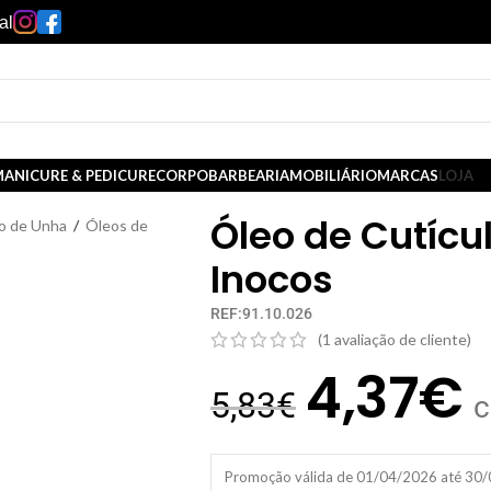
al
ANICURE & PEDICURE
CORPO
BARBEARIA
MOBILIÁRIO
MARCAS
LOJA
Óleo de Cutícu
o de Unha
/
Óleos de
Inocos
REF:91.10.026
(
1
avaliação de cliente)
4,37
€
5,83
€
c
Promoção válida de 01/04/2026 até 30