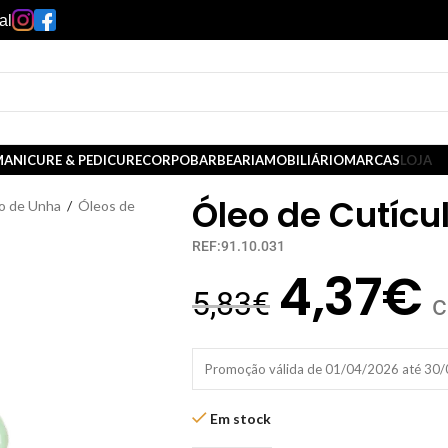
al
ANICURE & PEDICURE
CORPO
BARBEARIA
MOBILIÁRIO
MARCAS
LOJA
Óleo de Cutícu
o de Unha
/
Óleos de
REF:91.10.031
4,37
€
5,83
€
c
Promoção válida de 01/04/2026 até 30
Em stock