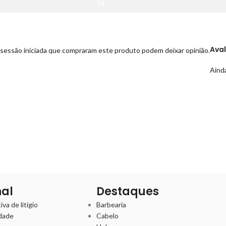
Ava
sessão iniciada que compraram este produto podem deixar opinião.
Ainda
nal
Destaques
va de litígio
Barbearia
idade
Cabelo