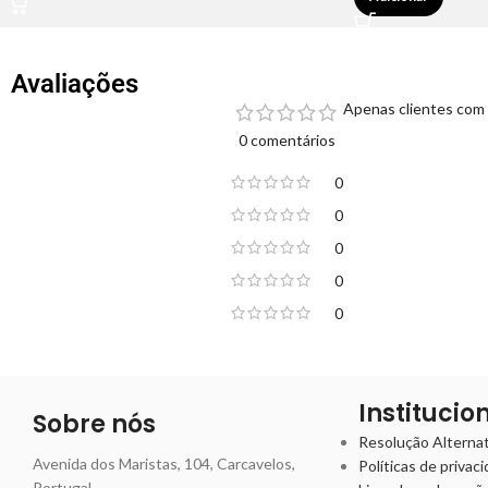
Avaliações
Apenas clientes com 
0 comentários
0
0
0
0
0
Institucio
Sobre nós
Resolução Alternati
Avenida dos Maristas, 104, Carcavelos,
Políticas de privac
Portugal