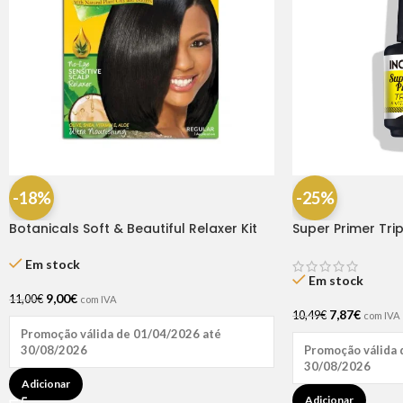
-25%
-18%
Super Primer Tri
Botanicals Soft & Beautiful Relaxer Kit
Regular
Em stock
Em stock
9,00
€
11,00
€
com IVA
7,87
€
10,49
€
com IVA
Promoção válida de 01/04/2026 até
30/08/2026
Promoção válida 
30/08/2026
Adicionar
Adicionar