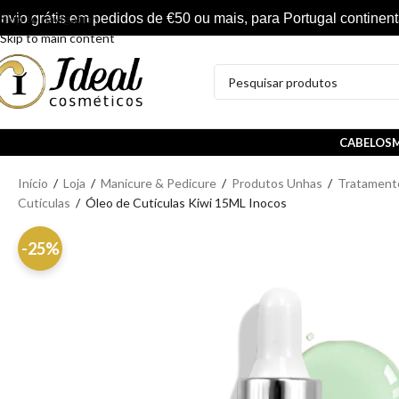
nvio grátis em pedidos de €50 ou mais, para Portugal continent
Skip to navigation
Skip to main content
CABELOS
M
Início
/
Loja
/
Manicure & Pedicure
/
Produtos Unhas
/
Tratament
Cutículas
/
Óleo de Cutículas Kiwi 15ML Inocos
-25%