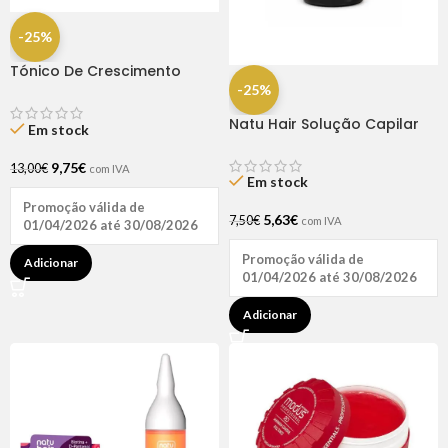
-25%
Tónico De Crescimento
Rapunzel 250ml – Lola
-25%
Natu Hair Solução Capilar
Em stock
D-pantenol 60ml
9,75
€
13,00
€
com IVA
Em stock
Promoção válida de
5,63
€
7,50
€
com IVA
01/04/2026 até 30/08/2026
Promoção válida de
Adicionar
01/04/2026 até 30/08/2026
Adicionar