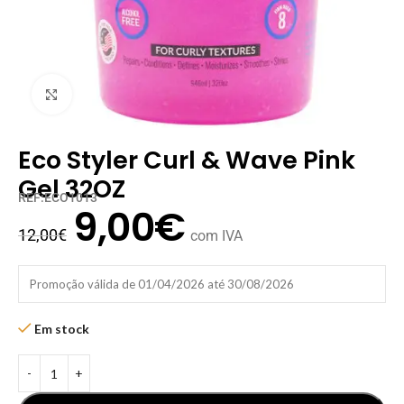
Clique para ampliar
Eco Styler Curl & Wave Pink
Gel 32OZ
REF:ECO1013
9,00
€
12,00
€
com IVA
Promoção válida de 01/04/2026 até 30/08/2026
Em stock