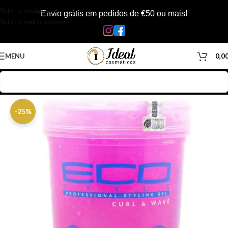
Skip to navigation
Envio grátis em pedidos de €50 ou mais!
Skip to main content
MENU
0,0
Início
/
Loja
/
Cabelos
/
Produtos Capilar
/
Gel Capilar
-25%