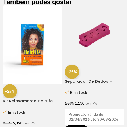
Também podes gostar
-25%
Separador De Dedos –
Dompel
-25%
Em stock
Kit Relaxamento HairLife
1,13
€
1,50
€
com IVA
Cacho Natural
Em stock
Promoção válida de
01/04/2026 até 30/08/2026
6,39
€
8,52
€
com IVA