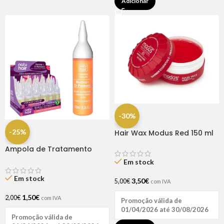
Adicionar
-30%
-25%
Hair Wax Modus Red 150 ml
Ampola de Tratamento
Biotina + D-Pantenol Natu
Em stock
Hair (1 UNIDADE)
Em stock
3,50
€
5,00
€
com IVA
1,50
€
2,00
€
com IVA
Promoção válida de
01/04/2026 até 30/08/2026
Promoção válida de