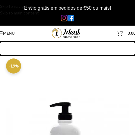
Skip to navigation
Envio grátis em pedidos de €50 ou mais!
Skip to main content
MENU
0,0
Início
/
Loja
/
Cabelos
/
Produtos Capilar
/
Matizadores & Color Mask
-19%