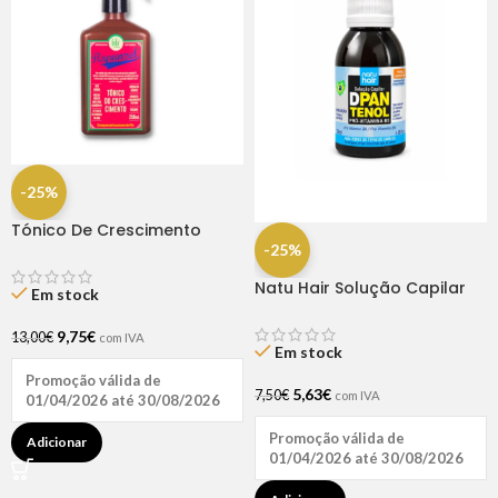
-25%
Tónico De Crescimento
Rapunzel 250ml – Lola
-25%
Natu Hair Solução Capilar
Em stock
D-pantenol 60ml
9,75
€
13,00
€
com IVA
Em stock
Promoção válida de
5,63
€
7,50
€
com IVA
01/04/2026 até 30/08/2026
Promoção válida de
Adicionar
01/04/2026 até 30/08/2026