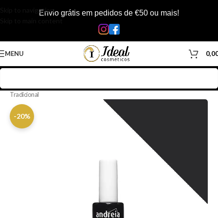
Skip to navigation
Envio grátis em pedidos de €50 ou mais!
Skip to main content
MENU
0,0
Início
/
Loja
/
Manicure & Pedicure
/
Produtos Unhas
/
Vernizes
/
Verniz
Tradicional
-20%