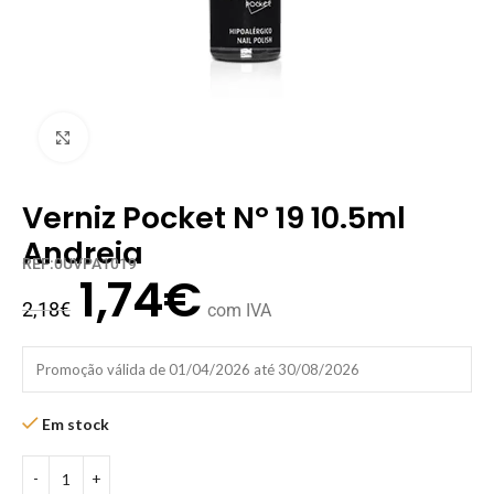
Clique para ampliar
Verniz Pocket Nº 19 10.5ml
Andreia
REF:0UVPA1019
1,74
€
2,18
€
com IVA
Promoção válida de 01/04/2026 até 30/08/2026
Em stock