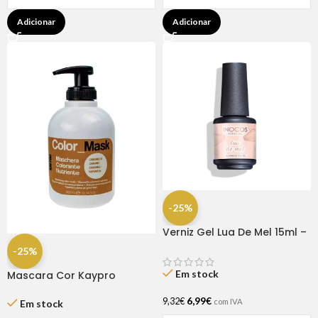
Adicionar
Adicionar
-25%
Verniz Gel Lua De Mel 15ml –
Inocos
-25%
Em stock
Mascara Cor Kaypro
Caramelo 300ML
6,99
€
9,32
€
com IVA
Em stock