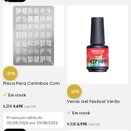
-25%
Placa Para Carimbos Com
Padrões U – Tamanho L
-25%
Em stock
Verniz Gel Festival Verão
4,69
€
Coral Hiphop 15ml – Inocos
6,25
€
com IVA
Em stock
Promoção válida de
01/04/2026 até 30/08/2026
6,99
€
9,32
€
com IVA