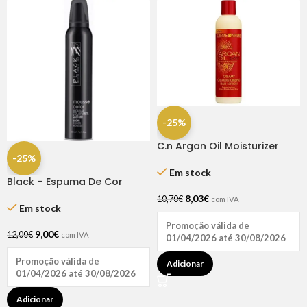
-25%
C.n Argan Oil Moisturizer
-25%
Restorizer 250ml
Em stock
Black – Espuma De Cor
Castanho 200 Ml
8,03
€
10,70
€
com IVA
Em stock
Promoção válida de
9,00
€
12,00
€
com IVA
01/04/2026 até 30/08/2026
Promoção válida de
Adicionar
01/04/2026 até 30/08/2026
Adicionar