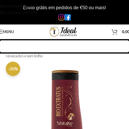
Skip to navigation
Envio grátis em pedidos de €50 ou mais!
Skip to main content
MENU
0,0
Início
/
Loja
/
Cabelos
/
Produtos Capilar
/
Shampoo
/
Shampoo cabelos
ressecados e sem brilho
-20%