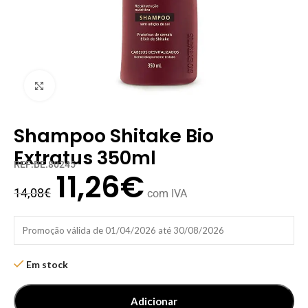
Clique para ampliar
Shampoo Shitake Bio
Extratus 350ml
REF:BE.80245
11,26
€
14,08
€
com IVA
Promoção válida de 01/04/2026 até 30/08/2026
Em stock
Adicionar