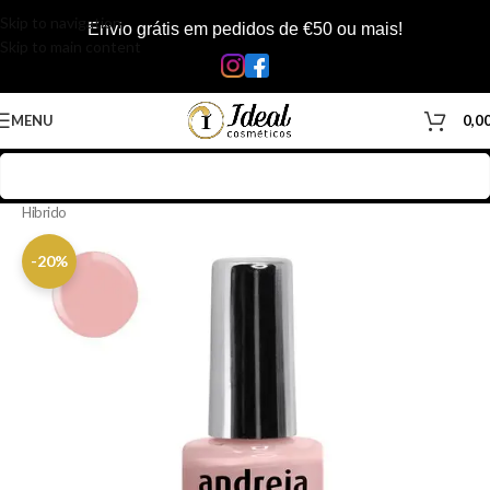
Skip to navigation
Envio grátis em pedidos de €50 ou mais!
Skip to main content
MENU
0,0
Início
/
Loja
/
Manicure & Pedicure
/
Produtos Unhas
/
Vernizes
/
Verniz
Hibrido
-20%