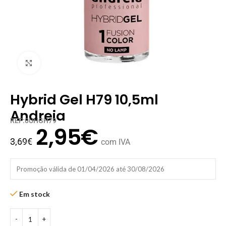
Clique para ampliar
Hybrid Gel H79 10,5ml
Andreia
REF:0UHGH79
2,95
€
3,69
€
com IVA
Promoção válida de 01/04/2026 até 30/08/2026
Em stock