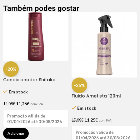
Também podes gostar
-20%
Condicionador Shitake
350ml – Bio Extratus
-25%
Em stock
Fluido Ametista 120ml
Haskell
11,26
€
14,08
€
com IVA
Em stock
Promoção válida de
11,25
€
15,00
€
com IVA
01/04/2026 até 30/08/2026
Promoção válida de
Adicionar
01/04/2026 até 30/08/2026