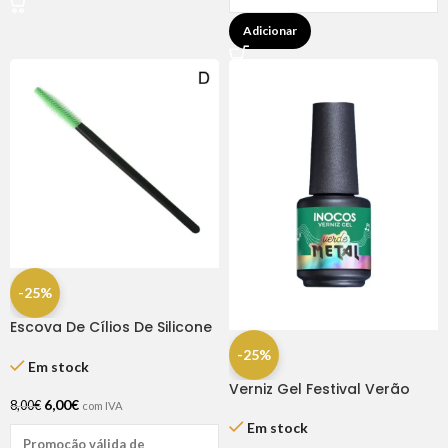
Adicionar
-25%
Escova De Cílios De Silicone
50 Unidades
-25%
Em stock
Verniz Gel Festival Verão
6,00
€
Verde Metal 15ml – Inocos
8,00
€
com IVA
Em stock
Promoção válida de