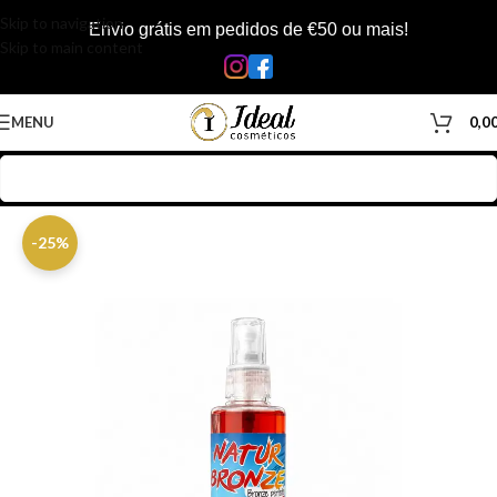
Skip to navigation
Envio grátis em pedidos de €50 ou mais!
Skip to main content
MENU
0,0
Início
/
Loja
/
Corpo
/
Bronzeadores
-25%