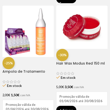
-30%
-25%
Hair Wax Modus Red 150 ml
Ampola de Tratamento
Biotina + D-Pantenol Natu
Em stock
Hair (1 UNIDADE)
Em stock
3,50
€
5,00
€
com IVA
1,50
€
2,00
€
com IVA
Promoção válida de
01/04/2026 até 30/08/2026
Promoção válida de
01/04/2026 até 30/08/2026