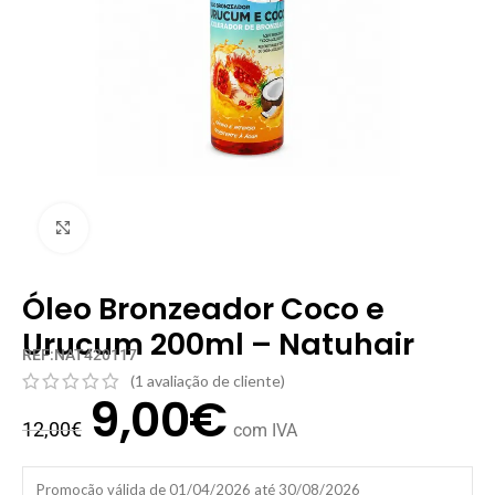
Clique para ampliar
Óleo Bronzeador Coco e
Urucum 200ml – Natuhair
REF:NAT420117
(
1
avaliação de cliente)
9,00
€
12,00
€
com IVA
Promoção válida de 01/04/2026 até 30/08/2026