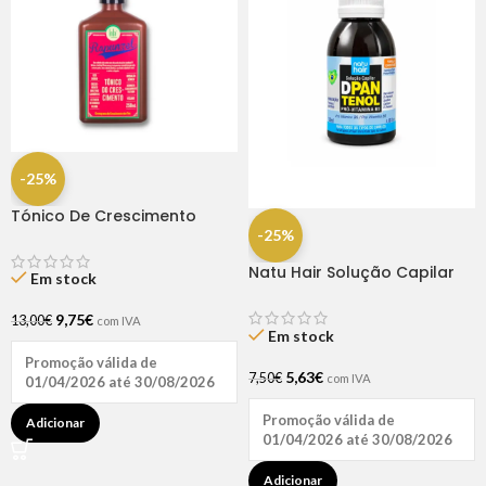
-25%
Tónico De Crescimento
Rapunzel 250ml – Lola
-25%
Natu Hair Solução Capilar
Em stock
D-pantenol 60ml
9,75
€
13,00
€
com IVA
Em stock
Promoção válida de
5,63
€
7,50
€
com IVA
01/04/2026 até 30/08/2026
Promoção válida de
Adicionar
01/04/2026 até 30/08/2026
Adicionar