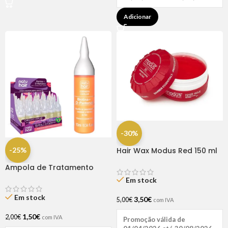
Adicionar
-30%
-25%
Hair Wax Modus Red 150 ml
Ampola de Tratamento
Biotina + D-Pantenol Natu
Em stock
Hair (1 UNIDADE)
Em stock
3,50
€
5,00
€
com IVA
1,50
€
2,00
€
com IVA
Promoção válida de