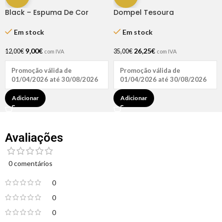
Black – Espuma De Cor
Dompel Tesoura
Castanho 200 Ml
Profissional Gold Line Fio
Navalha 6.5″
Em stock
Em stock
9,00
€
26,25
€
12,00
€
35,00
€
com IVA
com IVA
Promoção válida de
Promoção válida de
01/04/2026 até 30/08/2026
01/04/2026 até 30/08/2026
Adicionar
Adicionar
Avaliações
0 comentários
0
0
0