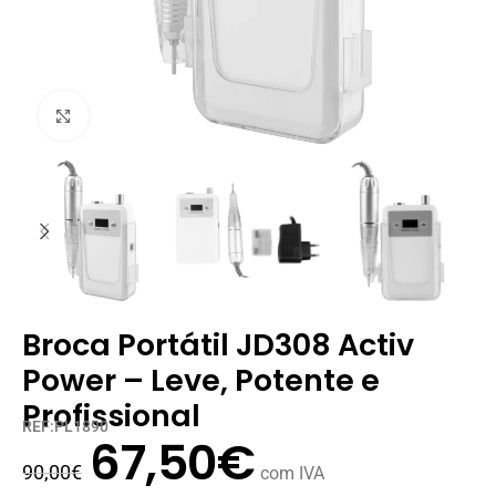
Clique para ampliar
Broca Portátil JD308 Activ
Power – Leve, Potente e
Profissional
REF:PL1890
67,50
€
90,00
€
com IVA