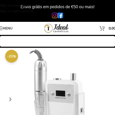
Skip to navigation
Envio grátis em pedidos de €50 ou mais!
Skip to main content
MENU
0,0
Início
/
Loja
/
Manicure & Pedicure
/
Equipamentos de Unhas
/
Brocas
-25%