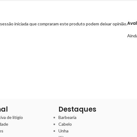
Ava
sessão iniciada que compraram este produto podem deixar opinião.
Ainda
nal
Destaques
va de litígio
Barbearia
idade
Cabelo
es
Unha