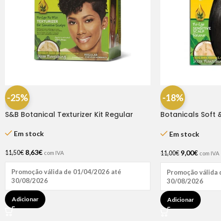
-25%
-18%
S&B Botanical Texturizer Kit Regular
Botanicals Soft &
Regular
Em stock
Em stock
8,63
€
9,00
€
11,50
€
11,00
€
com IVA
com IVA
Promoção válida de 01/04/2026 até
Promoção válida 
30/08/2026
30/08/2026
Adicionar
Adicionar