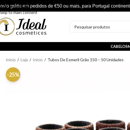
nvio grátis em pedidos de €50 ou mais, para Portugal continent
Skip to navigation
Skip to main content
CABELOS
M
Início
/
Loja
/
Inicio
/
Tubos De Esmeril Grão 150 – 50 Unidades
-25%