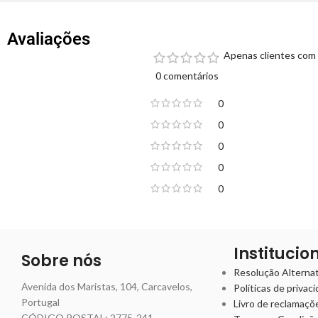
Avaliações
Apenas clientes com 
0 comentários
0
0
0
0
0
Institucio
Sobre nós
Resolução Alternati
Avenida dos Maristas, 104, Carcavelos,
Políticas de privac
Portugal
Livro de reclamaçõ
CÓDIGO POSTAL: 2775-241