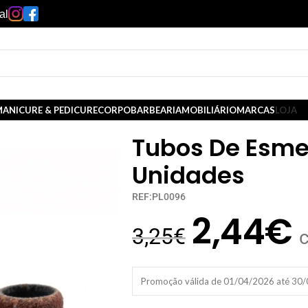
al
ANICURE & PEDICURE
CORPO
BARBEARIA
MOBILIÁRIO
MARCAS
LOJA
Tubos De Esmer
Unidades
REF:PL0096
2,44
€
3,25
€
Promoção válida de 01/04/2026 até 30