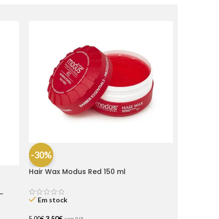
-30%
Hair Wax Modus Red 150 ml
-
Em stock
3,50
€
5,00
€
com IVA