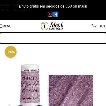
Skip to navigation
Envio grátis em pedidos de €50 ou mais!
Skip to main content
MENU
0,0
Início
/
Loja
/
Inicio
-20%