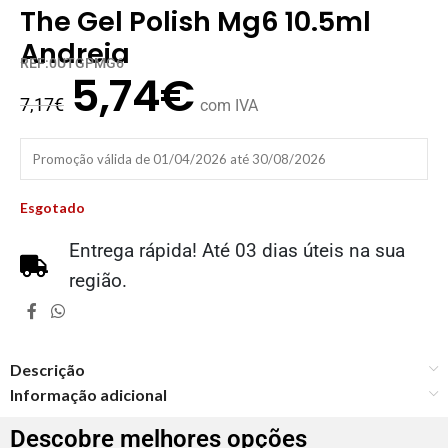
The Gel Polish Mg6 10.5ml
Andreia
REF:0UTGPMG6
5,74
€
7,17
€
com IVA
Promoção válida de 01/04/2026 até 30/08/2026
Esgotado
Entrega rápida! Até 03 dias úteis na sua
região.
Descrição
Informação adicional
Descobre melhores opções