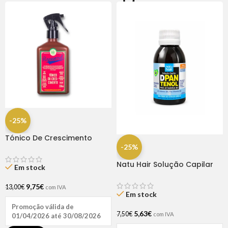
-25%
Tónico De Crescimento
Rapunzel 250ml – Lola
-25%
Natu Hair Solução Capilar
Em stock
D-pantenol 60ml
9,75
€
13,00
€
com IVA
Em stock
Promoção válida de
5,63
€
7,50
€
com IVA
01/04/2026 até 30/08/2026