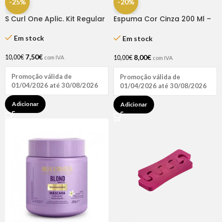
-25%
-20%
S Curl One Aplic. Kit Regular
Espuma Cor Cinza 200 Ml –
Broaer
Em stock
Em stock
7,50
€
8,00
€
10,00
€
10,00
€
com IVA
com IVA
Promoção válida de
Promoção válida de
01/04/2026 até 30/08/2026
01/04/2026 até 30/08/2026
Adicionar
Adicionar