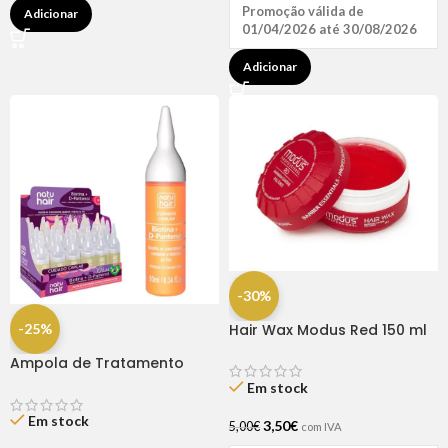
Promoção válida de
Adicionar
01/04/2026 até 30/08/2026
Adicionar
-30%
-25%
Hair Wax Modus Red 150 ml
Ampola de Tratamento
Biotina + D-Pantenol Natu
Em stock
Hair (1 UNIDADE)
Em stock
3,50
€
5,00
€
com IVA