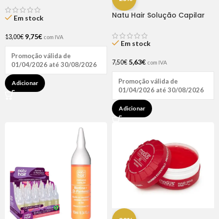
Natu Hair Solução Capilar
Em stock
D-pantenol 60ml
9,75
€
13,00
€
com IVA
Em stock
Promoção válida de
5,63
€
7,50
€
com IVA
01/04/2026 até 30/08/2026
Promoção válida de
Adicionar
01/04/2026 até 30/08/2026
Adicionar