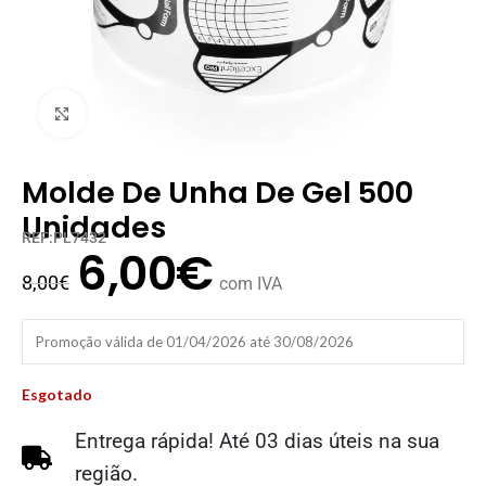
Clique para ampliar
Molde De Unha De Gel 500
Unidades
REF:PL7432
6,00
€
8,00
€
com IVA
Promoção válida de 01/04/2026 até 30/08/2026
Esgotado
Entrega rápida! Até 03 dias úteis na sua
região.