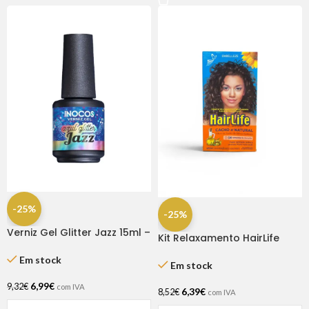
-25%
-25%
Verniz Gel Glitter Jazz 15ml –
Kit Relaxamento HairLife
Inocos
Cacho Natural
Em stock
Em stock
6,99
€
9,32
€
com IVA
6,39
€
8,52
€
com IVA