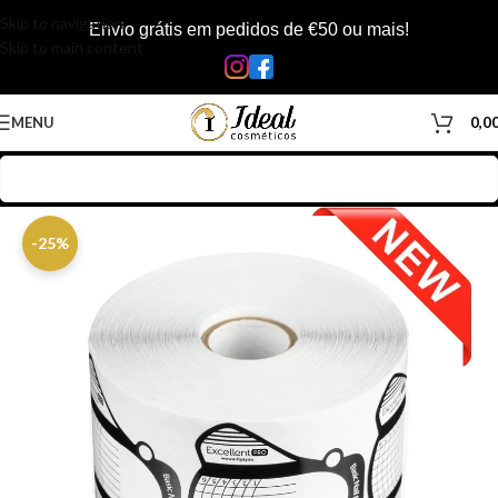
Skip to navigation
Envio grátis em pedidos de €50 ou mais!
Skip to main content
MENU
0,0
Início
/
Loja
/
Inicio
-25%