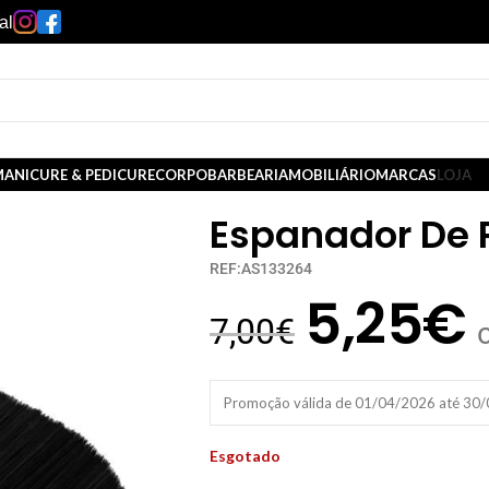
al
ANICURE & PEDICURE
CORPO
BARBEARIA
MOBILIÁRIO
MARCAS
LOJA
Espanador De 
REF:AS133264
5,25
€
7,00
€
Promoção válida de 01/04/2026 até 30
Esgotado