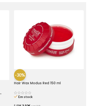
-30%
Hair Wax Modus Red 150 ml
-
Em stock
3,50
€
5,00
€
com IVA