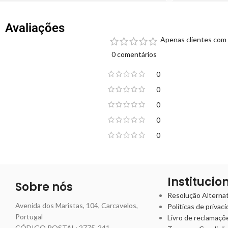
Avaliações
Apenas clientes com 
0 comentários
0
0
0
0
0
Institucio
Sobre nós
Resolução Alternati
Avenida dos Maristas, 104, Carcavelos,
Políticas de privac
Portugal
Livro de reclamaçõ
CÓDIGO POSTAL: 2775-241