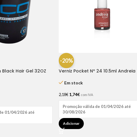
-20%
n Black Hair Gel 32OZ
Verniz Pocket Nº 24 10.5ml Andreia
Em stock
1,74
€
2,18
€
com IVA
Promoção válida de 01/04/2026 até
30/08/2026
de 01/04/2026 até
Adicionar