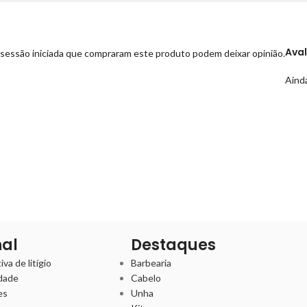
Ava
sessão iniciada que compraram este produto podem deixar opinião.
Ainda
nal
Destaques
va de litígio
Barbearia
idade
Cabelo
es
Unha