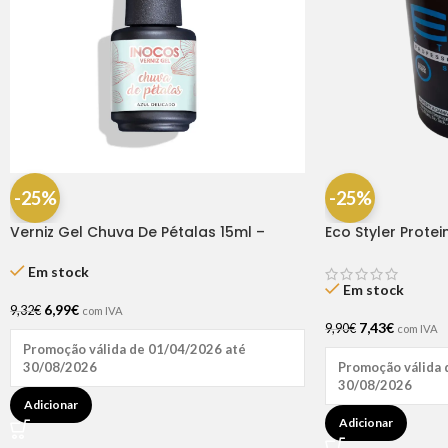
-25%
-25%
Verniz Gel Chuva De Pétalas 15ml –
Eco Styler Protei
Inocos
Em stock
Em stock
6,99
€
9,32
€
com IVA
7,43
€
9,90
€
com IVA
Promoção válida de 01/04/2026 até
30/08/2026
Promoção válida 
30/08/2026
Adicionar
Adicionar