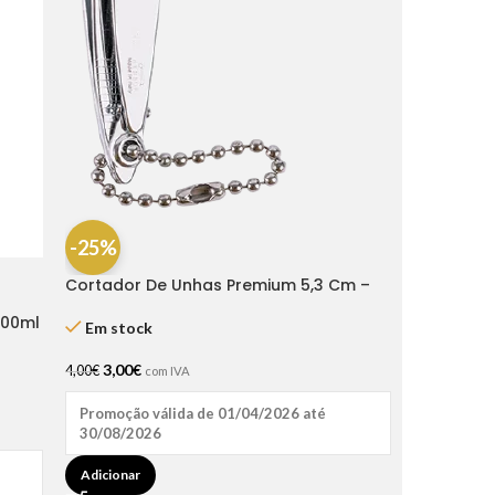
-25%
Cortador De Unhas Premium 5,3 Cm –
Bifull
200ml
Em stock
3,00
€
4,00
€
com IVA
Promoção válida de 01/04/2026 até
30/08/2026
Adicionar