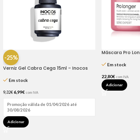
Máscara Pro Lon
-25%
Expert L’Oréal
Em stock
Verniz Gel Cabra Cega 15ml – Inocos
22,80
€
com IVA
Em stock
Adicionar
6,99
€
9,32
€
com IVA
Promoção válida de 01/04/2026 até
30/08/2026
Adicionar