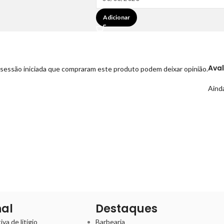
Adicionar
Ava
sessão iniciada que compraram este produto podem deixar opinião.
Ainda
nal
Destaques
va de litígio
Barbearia