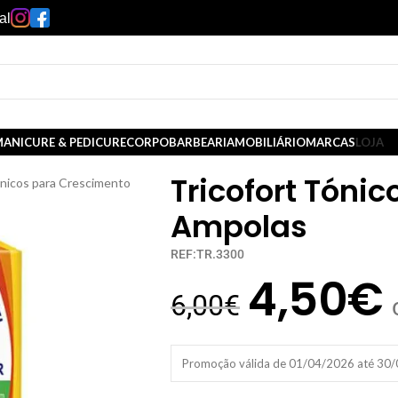
al
ANICURE & PEDICURE
CORPO
BARBEARIA
MOBILIÁRIO
MARCAS
LOJA
Tricofort Tónic
nicos para Crescimento
Ampolas
REF:TR.3300
4,50
€
6,00
€
Promoção válida de 01/04/2026 até 30