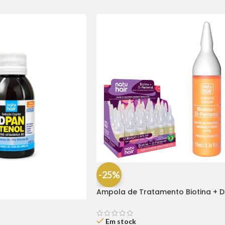
-25%
Ampola de Tratamento Biotina + D
Pantenol Natu Hair (1 UNIDADE)
Em stock