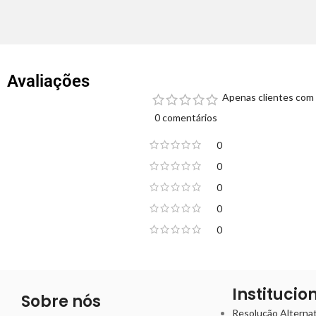
Avaliações
Apenas clientes com 
0 comentários
0
0
0
0
0
Institucio
Sobre nós
Resolução Alternati