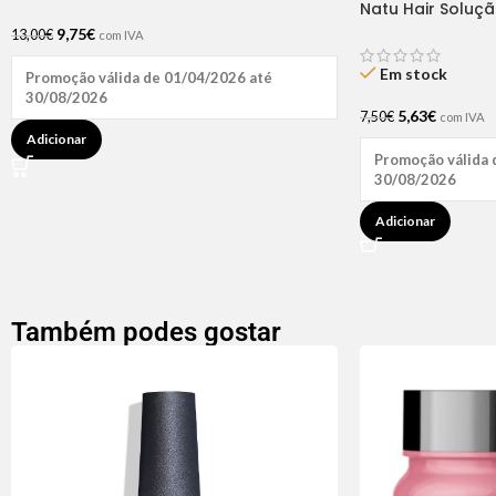
Natu Hair Soluç
60ml
9,75
€
13,00
€
com IVA
Em stock
Promoção válida de 01/04/2026 até
30/08/2026
5,63
€
7,50
€
com IVA
Adicionar
Promoção válida 
30/08/2026
Adicionar
Também podes gostar