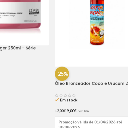
ger 250ml – Série
-25%
Óleo Bronzeador Coco e Urucum 
– Natuhair
Em stock
9,00
€
12,00
€
com IVA
Promoção válida de 01/04/2026 até
30/08/2026