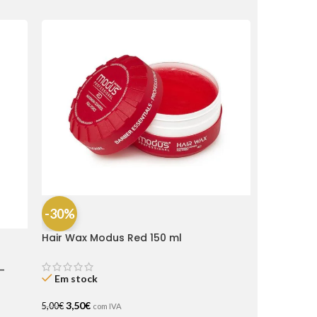
-30%
Hair Wax Modus Red 150 ml
-
Em stock
3,50
€
5,00
€
com IVA