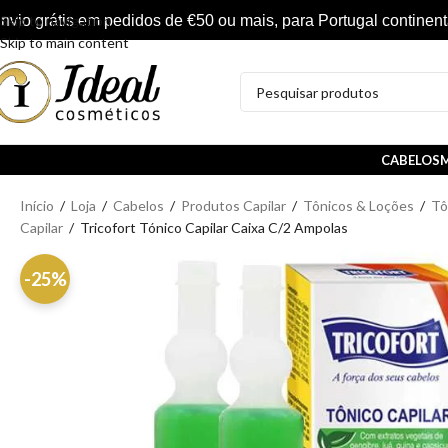
nvio grátis em pedidos de €50 ou mais, para Portugal continent
Skip to navigation
Skip to main content
CABELOS
M
Início
/
Loja
/
Cabelos
/
Produtos Capilar
/
Tônicos & Loções
/
Tô
Capilar
/
Tricofort Tónico Capilar Caixa C/2 Ampolas
-25%