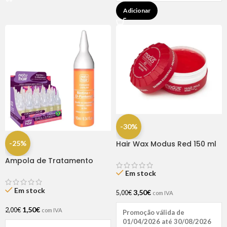
Adicionar
-30%
-25%
Hair Wax Modus Red 150 ml
Ampola de Tratamento
Biotina + D-Pantenol Natu
Em stock
Hair (1 UNIDADE)
Em stock
3,50
€
5,00
€
com IVA
1,50
€
2,00
€
com IVA
Promoção válida de
01/04/2026 até 30/08/2026