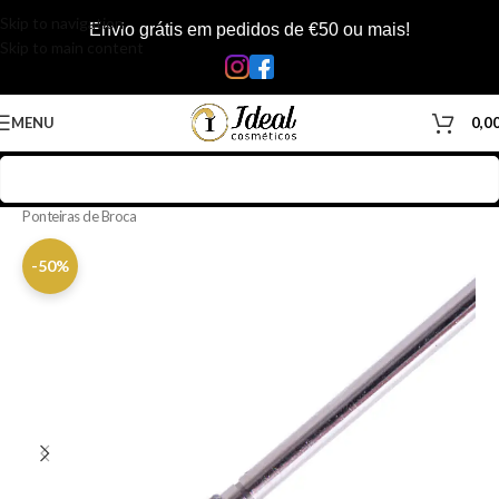
Skip to navigation
Envio grátis em pedidos de €50 ou mais!
Skip to main content
MENU
0,0
Início
/
Loja
/
Manicure & Pedicure
/
Material de Manicure & Pedicure
/
Ponteiras de Broca
-50%