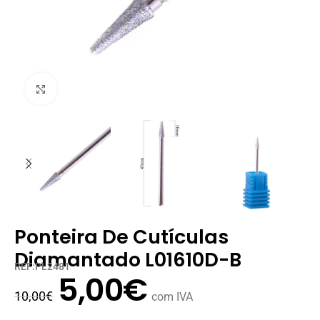
Clique para ampliar
Ponteira De Cutículas
Diamantado L01610D-B
REF:PL2481
5,00
€
10,00
€
com IVA