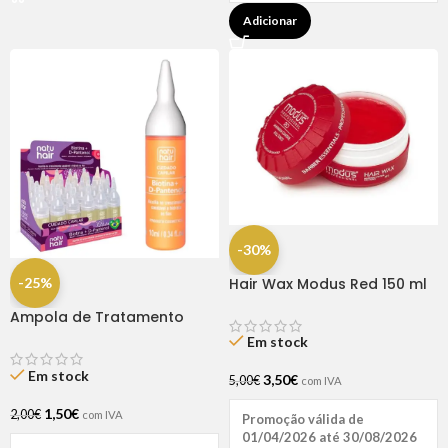
Adicionar
-30%
-25%
Hair Wax Modus Red 150 ml
Ampola de Tratamento
Biotina + D-Pantenol Natu
Em stock
Hair (1 UNIDADE)
Em stock
3,50
€
5,00
€
com IVA
1,50
€
2,00
€
com IVA
Promoção válida de
01/04/2026 até 30/08/2026