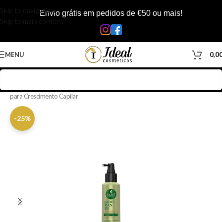
Skip to navigation
Envio grátis em pedidos de €50 ou mais!
Skip to main content
MENU
0,0
Início
/
Loja
/
Cabelos
/
Produtos Capilar
/
Tônicos & Loções
/
Tônicos
para Crescimento Capilar
-25%