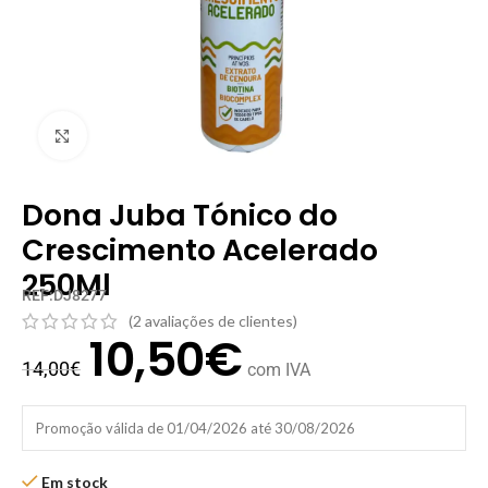
Clique para ampliar
Dona Juba Tónico do
Crescimento Acelerado
250Ml
REF:DJ8277
(
2
avaliações de clientes)
10,50
€
14,00
€
com IVA
Promoção válida de 01/04/2026 até 30/08/2026
Em stock