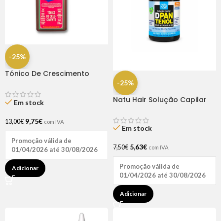
-25%
Tónico De Crescimento
Rapunzel 250ml – Lola
-25%
Natu Hair Solução Capilar
Em stock
D-pantenol 60ml
9,75
€
13,00
€
com IVA
Em stock
Promoção válida de
5,63
€
7,50
€
com IVA
01/04/2026 até 30/08/2026
Promoção válida de
Adicionar
01/04/2026 até 30/08/2026
Adicionar