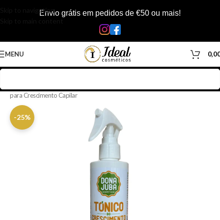
Skip to navigation
Envio grátis em pedidos de €50 ou mais!
Skip to main content
MENU
0,0
Início
/
Loja
/
Cabelos
/
Produtos Capilar
/
Tônicos & Loções
/
Tônicos
para Crescimento Capilar
-25%