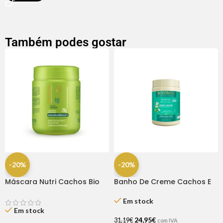
Também podes gostar
-20%
-20%
Máscara Nutri Cachos Bio
Banho De Creme Cachos E
Extratus 250G
Crespos 1kg – Bio Extratus
Em stock
Em stock
24,95
€
31,19
€
com IVA