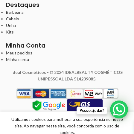
Destaques
Barbearia
Cabelo
Unha
Kits
Minha Conta
Meus pedidos
Minha conta
Ideal Cosméticos -
©
2024 IDEALBEAUTY COSMÉTICOS
UNIPESSOAL LDA 514239085
.
10,50
€
Posso ajudar?
14,00
€
Dona Juba
com IVA
Utilizamos cookies para melhorar a sua experiência no nosso
Tónico do
site. Ao navegar neste site, você concorda com o uso de
Crescimento
Promoção
Em
cookies.