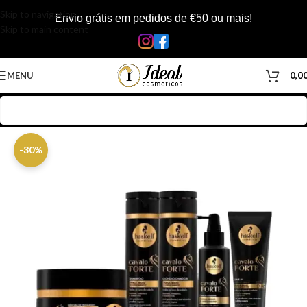
Skip to navigation
Envio grátis em pedidos de €50 ou mais!
Skip to main content
MENU
0,0
Início
/
Loja
/
Cabelos
/
Kits
/
Kit Haskell
-30%