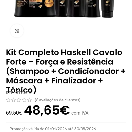
Clique para ampliar
Kit Completo Haskell Cavalo
Forte – Força e Resistência
(Shampoo + Condicionador +
Máscara + Finalizador +
Tónico)
REF:KITCVFC
(
6
avaliações de clientes)
48,65
€
69,50
€
com IVA
Promoção válida de 01/04/2026 até 30/08/2026