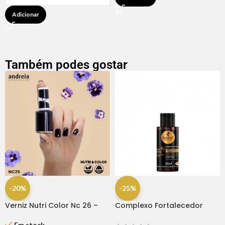
Adicionar
Também podes gostar
-20%
-25%
Verniz Nutri Color Nc 26 –
Complexo Fortalecedor
Andreia
Cavalo Forte 35ml
Em stock