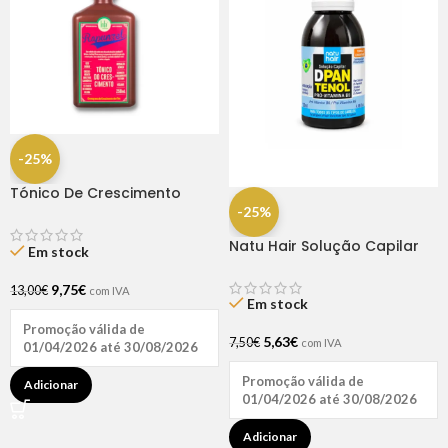
-25%
Tónico De Crescimento
Rapunzel 250ml – Lola
-25%
Natu Hair Solução Capilar
Em stock
D-pantenol 60ml
9,75
€
13,00
€
com IVA
Em stock
Promoção válida de
5,63
€
7,50
€
com IVA
01/04/2026 até 30/08/2026
Promoção válida de
Adicionar
01/04/2026 até 30/08/2026
Adicionar