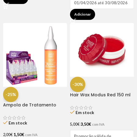
01/04/2026 até 30/08/2026
Adicionar
-30%
-25%
Hair Wax Modus Red 150 ml
Ampola de Tratamento
Biotina + D-Pantenol Natu
Em stock
Hair (1 UNIDADE)
Em stock
3,50
€
5,00
€
com IVA
1,50
€
2,00
€
com IVA
Promoção válida de