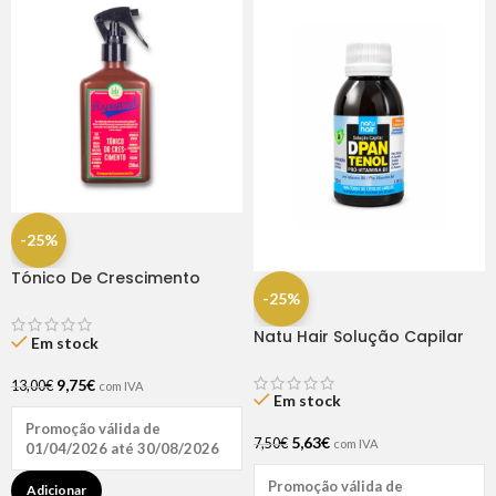
-25%
Tónico De Crescimento
Rapunzel 250ml – Lola
-25%
Natu Hair Solução Capilar
Em stock
D-pantenol 60ml
9,75
€
13,00
€
com IVA
Em stock
Promoção válida de
5,63
€
7,50
€
com IVA
01/04/2026 até 30/08/2026
Promoção válida de
Adicionar