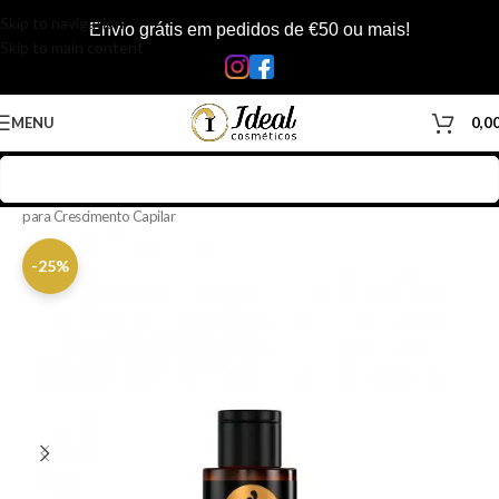
Skip to navigation
Envio grátis em pedidos de €50 ou mais!
Skip to main content
MENU
0,0
Início
/
Loja
/
Cabelos
/
Produtos Capilar
/
Tônicos & Loções
/
Tônicos
para Crescimento Capilar
-25%