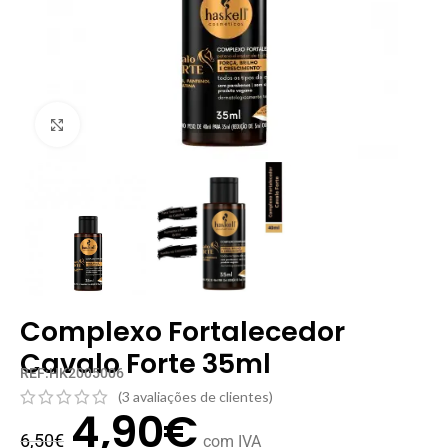
Clique para ampliar
Complexo Fortalecedor
Cavalo Forte 35ml
REF:HK2005006
(
3
avaliações de clientes)
4,90
€
6,50
€
com IVA