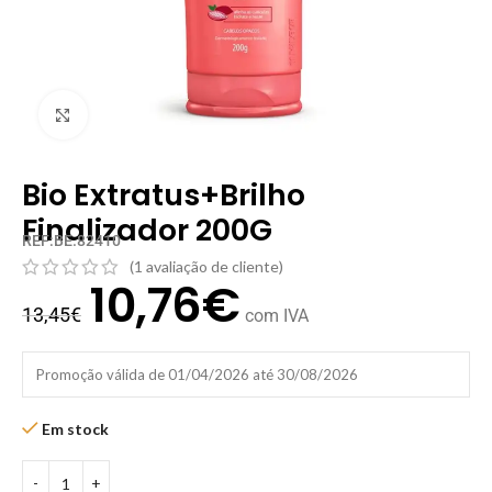
Clique para ampliar
Bio Extratus+Brilho
Finalizador 200G
REF:BE.82410
(
1
avaliação de cliente)
10,76
€
13,45
€
com IVA
Promoção válida de 01/04/2026 até 30/08/2026
Em stock