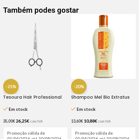
Também podes gostar
-25%
-20%
Tesoura Hair Professional
Shampoo Mel Bio Extratus
Fio Laser 6.5″ Dompel
250ml
Em stock
Em stock
26,25
€
10,88
€
35,00
€
13,60
€
com IVA
com IVA
Promoção válida de
Promoção válida de
01/04/2026 até 30/08/2026
01/04/2026 até 30/08/2026