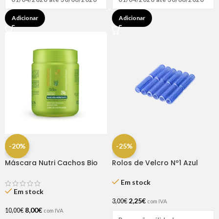
Adicionar
Adicionar
-20%
-25%
Máscara Nutri Cachos Bio
Rolos de Velcro Nº1 Azul
Extratus 250G
Escuro 15mm – 12 Unidades |
Dompel
Em stock
Em stock
2,25
€
3,00
€
com IVA
8,00
€
10,00
€
com IVA