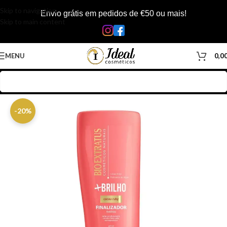
Skip to navigation
Envio grátis em pedidos de €50 ou mais!
Skip to main content
MENU
0,0
Início
/
Loja
/
Cabelos
/
Produtos Capilar
/
Finalizador
-20%