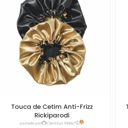
Touca de Cetim Anti-Frizz
Rickiparodi
1
postado por
Clériston Viléla