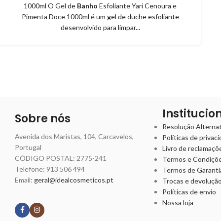
1000ml O Gel de
Banho
Esfoliante Yari Cenoura e
Pimenta Doce 1000ml é um gel de duche esfoliante
desenvolvido para limpar...
Institucio
Sobre nós
Resolução Alternati
Avenida dos Maristas, 104, Carcavelos,
Políticas de privac
Portugal
Livro de reclamaçõ
CÓDIGO POSTAL: 2775-241
Termos e Condiçõ
Telefone:
913 506 494
Termos de Garanti
Email:
geral@idealcosmeticos.pt
Trocas e devoluçã
Siga nossas redes
Políticas de envio
Nossa loja