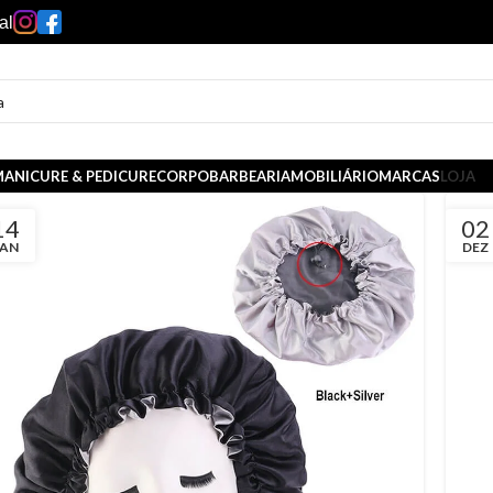
al
ANICURE & PEDICURE
CORPO
BARBEARIA
MOBILIÁRIO
MARCAS
LOJA
14
02
JAN
DEZ