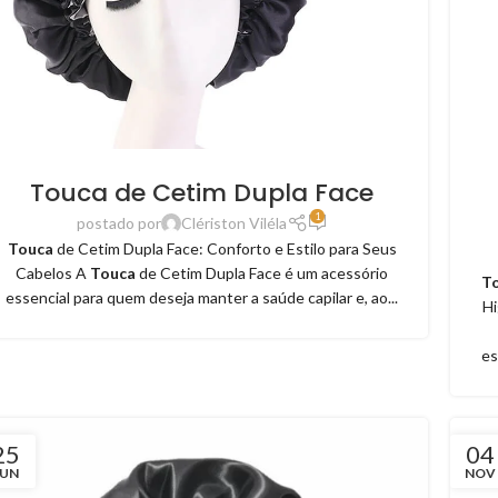
Touca de Cetim Dupla Face
1
postado por
Clériston Viléla
Touca
de Cetim Dupla Face: Conforto e Estilo para Seus
Cabelos A
Touca
de Cetim Dupla Face é um acessório
T
essencial para quem deseja manter a saúde capilar e, ao...
Hi
es
25
04
JUN
NOV