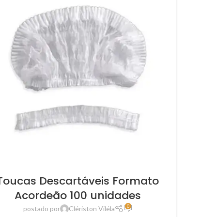
Toucas Descartáveis Formato
Acordeão 100 unidades
0
postado por
Clériston Viléla