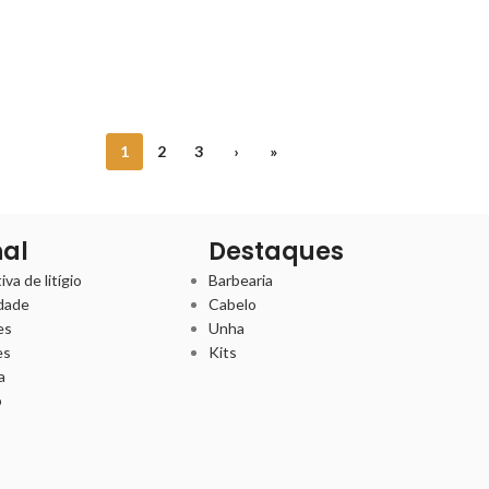
1
2
3
›
»
nal
Destaques
va de litígio
Barbearia
idade
Cabelo
es
Unha
es
Kits
a
o