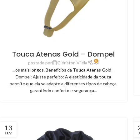
Touca Atenas Gold – Dompel
0
postado por
Clériston Viléla
...os mais longos. Benefícios da
Touca
Atenas Gold –
Dompel: Ajuste perfeito: A elasticidade da
touca
permite que ela se adapte a diferentes tipos de cabeça,
garantindo conforto e segurança...
13
FEV