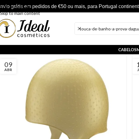
nvio grátis em pedidos de €50 ou mais, para Portugal continent
Skip to navigation
Skip to main content
CABELOS
M
09
ABR