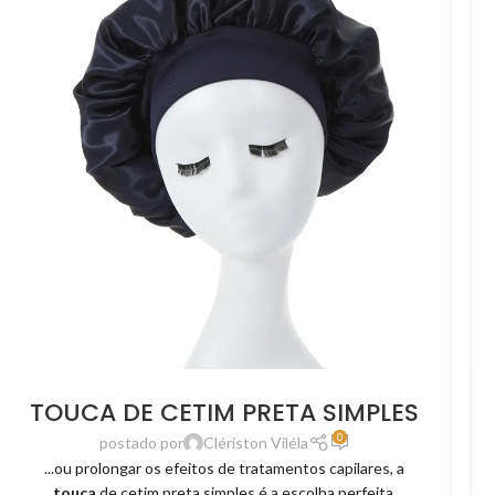
TOUCA DE CETIM PRETA SIMPLES
0
postado por
Clériston Viléla
...ou prolongar os efeitos de tratamentos capilares, a
touca
de cetim preta simples é a escolha perfeita.