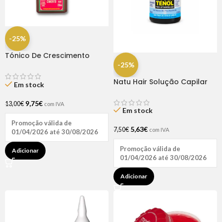
-25%
Tónico De Crescimento
Rapunzel 250ml – Lola
-25%
Natu Hair Solução Capilar
Em stock
D-pantenol 60ml
9,75
€
13,00
€
com IVA
Em stock
Promoção válida de
5,63
€
7,50
€
com IVA
01/04/2026 até 30/08/2026
Promoção válida de
Adicionar
01/04/2026 até 30/08/2026
Adicionar