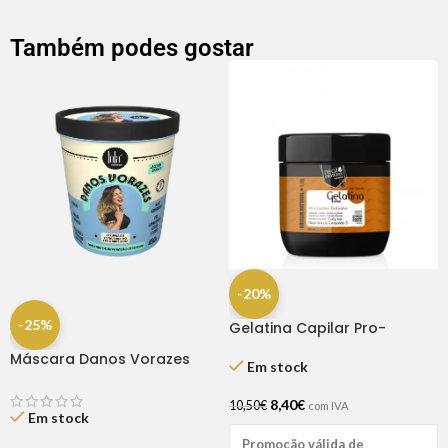
Também podes gostar
-20%
-25%
Gelatina Capilar Pro-
cachos Definidos 500ml
Máscara Danos Vorazes
Em stock
450g – Lola
8,40
€
10,50
€
com IVA
Em stock
Promoção válida de