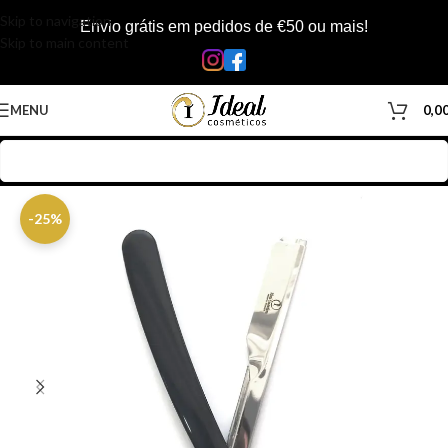
Skip to navigation
Envio grátis em pedidos de €50 ou mais!
Skip to main content
MENU
0,0
Início
/
Loja
/
Barbearia
/
Acessórios Barbearia
/
Navalhas
-25%