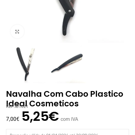
Clique para ampliar
Navalha Com Cabo Plastico
Ideal Cosmeticos
REF:ID1021
5,25
€
7,00
€
com IVA