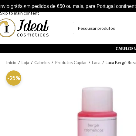
nvio grátis em pedidos de €50 ou mais, para Portugal continent
Skip to navigation
Skip to main content
CABELOS
M
Início
/
Loja
/
Cabelos
/
Produtos Capilar
/
Laca
/
Laca Bergê Rosa
-25%