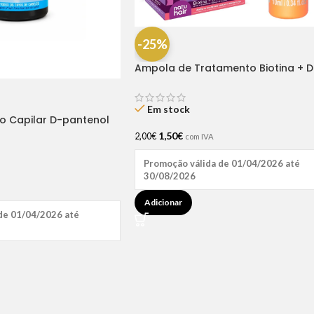
-25%
Ampola de Tratamento Biotina + D
Pantenol Natu Hair (1 UNIDADE)
Em stock
ão Capilar D-pantenol
1,50
€
2,00
€
com IVA
Promoção válida de 01/04/2026 até
30/08/2026
Adicionar
de 01/04/2026 até