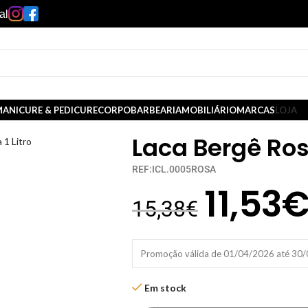
al
ANICURE & PEDICURE
CORPO
BARBEARIA
MOBILIÁRIO
MARCAS
LOJA
Laca Bergê Rosa
 1 Litro
REF:ICL.0005ROSA
11,53
15,38
€
Promoção válida de 01/04/2026 até 30
Em stock