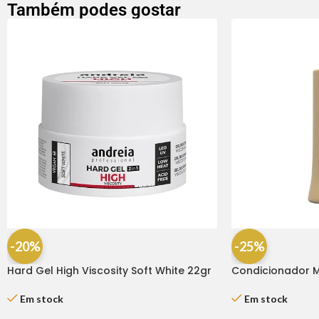
Também podes gostar
-20%
-25%
Hard Gel High Viscosity Soft White 22gr
Condicionador M
Andreia
Haskell
Em stock
Em stock