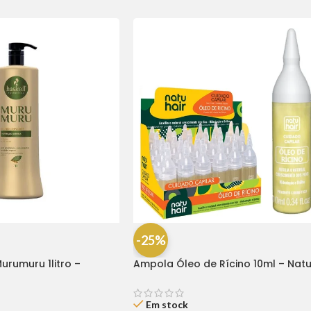
-25%
urumuru 1litro –
Ampola Óleo de Rícino 10ml – Natu
(1 Unidade)
Em stock