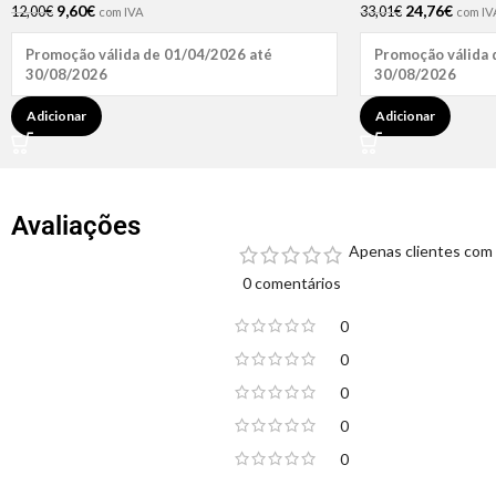
9,60
€
24,76
€
12,00
€
33,01
€
com IVA
com IV
Promoção válida de 01/04/2026 até
Promoção válida 
30/08/2026
30/08/2026
Adicionar
Adicionar
Avaliações
Apenas clientes com 
0 comentários
0
0
0
0
0