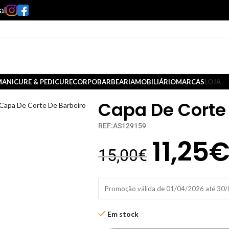
al
ANICURE & PEDICURE
CORPO
BARBEARIA
MOBILIÁRIO
MARCAS
LOJA
Capa De Corte 
Capa De Corte De Barbeiro
REF:AS129159
11,25
15,00
€
Promoção válida de 01/04/2026 até 30
Em stock