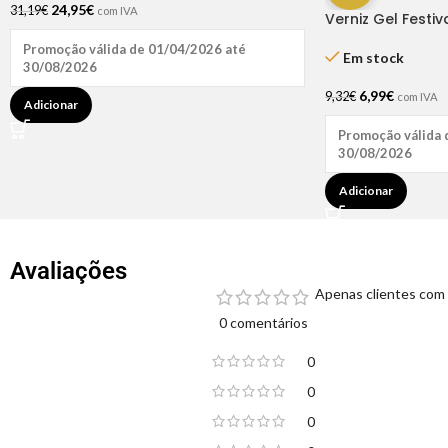
24,95
€
31,19
€
com IVA
Verniz Gel Festiv
Funk 15ml – Inoc
Promoção válida de 01/04/2026 até
Em stock
30/08/2026
6,99
€
9,32
€
com IVA
Adicionar
Promoção válida 
30/08/2026
Adicionar
Avaliações
Apenas clientes com 
0 comentários
0
0
0