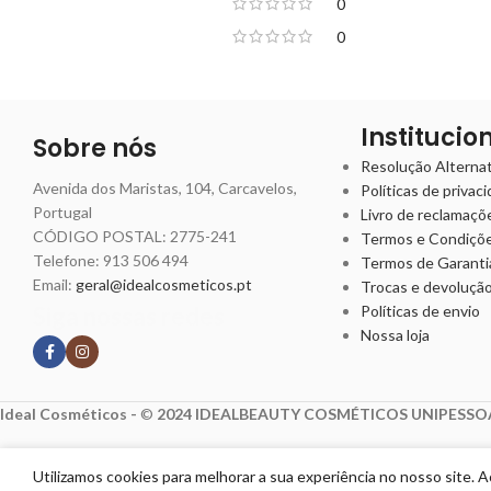
0
0
Institucio
Sobre nós
Resolução Alternati
Avenida dos Maristas, 104, Carcavelos,
Políticas de privac
Portugal
Livro de reclamaçõ
CÓDIGO POSTAL: 2775-241
Termos e Condiçõ
Telefone:
913 506 494
Termos de Garanti
Email:
geral@idealcosmeticos.pt
Trocas e devoluçã
Siga nossas redes
Políticas de envio
Nossa loja
Ideal Cosméticos -
©
2024 IDEALBEAUTY COSMÉTICOS UNIPESSOA
Utilizamos cookies para melhorar a sua experiência no nosso site. 