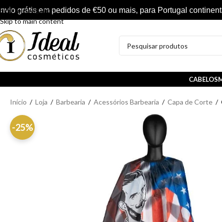
nvio grátis em pedidos de €50 ou mais, para Portugal continent
Skip to navigation
Skip to main content
CABELOS
M
Início
/
Loja
/
Barbearia
/
Acessórios Barbearia
/
Capa de Corte
/
-25%