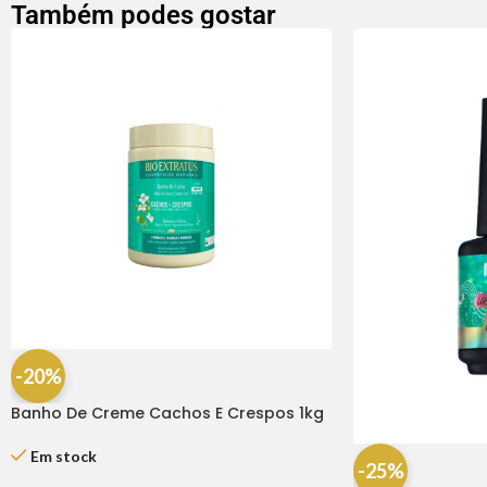
Também podes gostar
-20%
Banho De Creme Cachos E Crespos 1kg
– Bio Extratus
Em stock
-25%