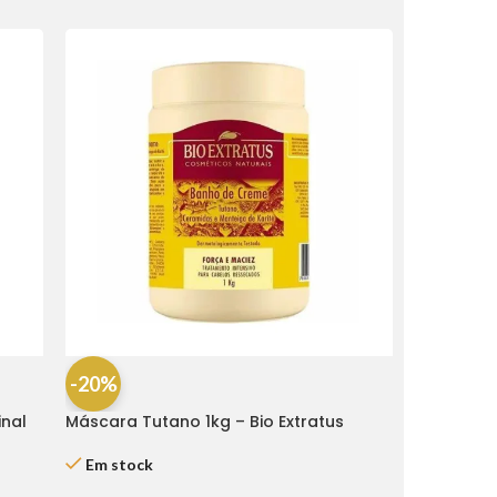
-20%
inal
Máscara Tutano 1kg – Bio Extratus
Em stock