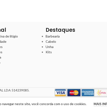
nal
Destaques
va de litígio
Barbearia
idade
Cabelo
es
Unha
es
Kits
a
o
L LDA 514239085
.
Ao navegar neste site, você concorda com o uso de cookies.
MAIS I