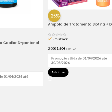
-25%
Ampola de Tratamento Biotina + D
Pantenol Natu Hair (1 UNIDADE)
Em stock
ão Capilar D-pantenol
1,50
€
2,00
€
com IVA
Promoção válida de 01/04/2026 até
30/08/2026
Adicionar
de 01/04/2026 até