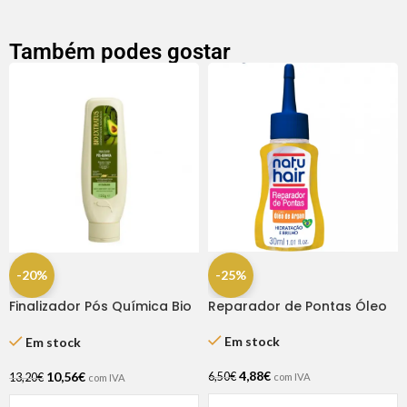
Também podes gostar
-25%
-20%
Reparador de Pontas Óleo
Finalizador Pós Química Bio
de Argan 30ml Natu Hair
Extratus 150gr
Em stock
Em stock
4,88
€
10,56
€
6,50
€
13,20
€
com IVA
com IVA