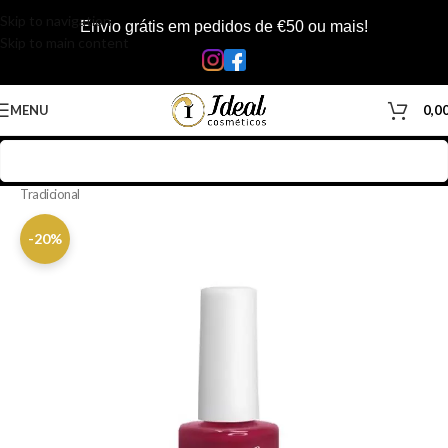
Skip to navigation
Envio grátis em pedidos de €50 ou mais!
Skip to main content
MENU
0,0
Início
/
Loja
/
Manicure & Pedicure
/
Produtos Unhas
/
Vernizes
/
Verniz
Tradicional
-20%