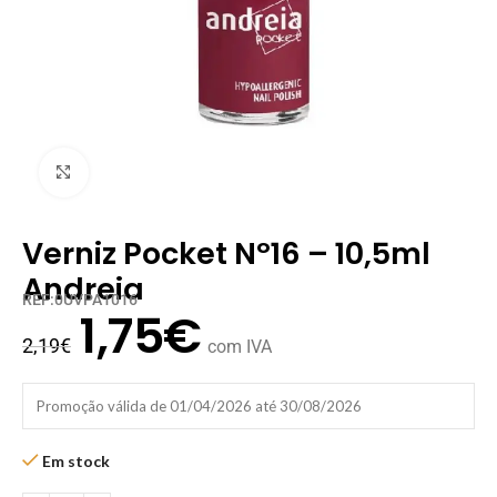
Clique para ampliar
Verniz Pocket Nº16 – 10,5ml
Andreia
REF:0UVPA1016
1,75
€
2,19
€
com IVA
Promoção válida de 01/04/2026 até 30/08/2026
Em stock