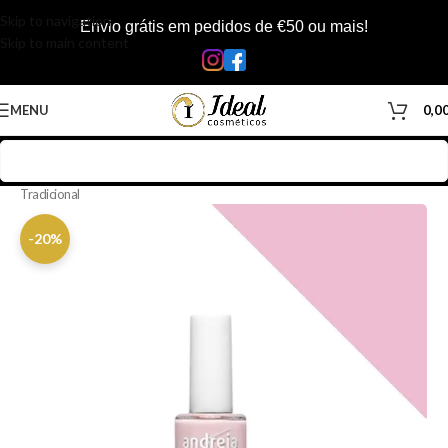
Skip to navigation
Envio grátis em pedidos de €50 ou mais!
Skip to main content
MENU
0,0
Início
/
Loja
/
Manicure & Pedicure
/
Produtos Unhas
/
Vernizes
/
Verniz
Tradicional
-20%