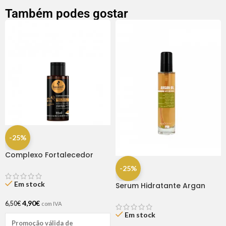
Também podes gostar
-25%
Complexo Fortalecedor
Cavalo Forte 35ml
-25%
Em stock
Serum Hidratante Argan
Kaypro 100ml
4,90
€
6,50
€
com IVA
Em stock
Promoção válida de