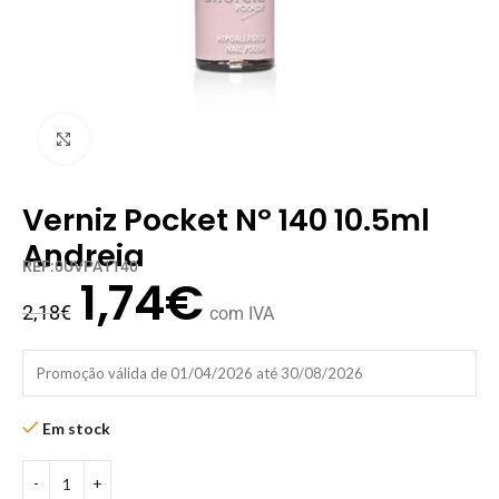
Clique para ampliar
Verniz Pocket Nº 140 10.5ml
Andreia
REF:0UVPA1140
1,74
€
2,18
€
com IVA
Promoção válida de 01/04/2026 até 30/08/2026
Em stock