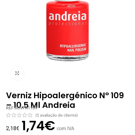
Clique para ampliar
Verniz Hipoalergénico Nº 109
– 10.5 Ml Andreia
REF:0UVPA1109
(
1
avaliação de cliente)
1,74
€
2,18
€
com IVA