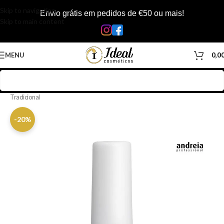
Skip to navigation
Envio grátis em pedidos de €50 ou mais!
Skip to main content
MENU
0,0
Início
/
Loja
/
Manicure & Pedicure
/
Produtos Unhas
/
Vernizes
/
Verniz
Tradicional
-20%