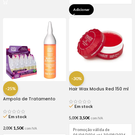
Adicionar
-30%
-25%
Hair Wax Modus Red 150 ml
Ampola de Tratamento
Biotina + D-Pantenol Natu
Em stock
Hair (1 UNIDADE)
Em stock
3,50
€
5,00
€
com IVA
1,50
€
2,00
€
com IVA
Promoção válida de