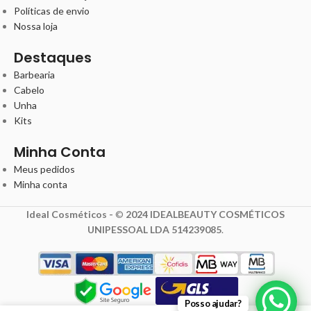
Políticas de envio
Nossa loja
Destaques
Barbearia
Cabelo
Unha
Kits
Minha Conta
Meus pedidos
Minha conta
Ideal Cosméticos -
©
2024 IDEALBEAUTY COSMÉTICOS
UNIPESSOAL LDA 514239085
.
1,74
€
Posso ajudar?
2,18
€