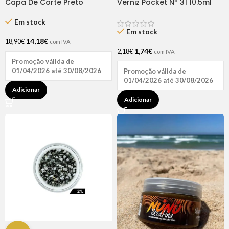
Capa De Corte Preto
Verniz Pocket Nº 31 10.5ml
Poliester – 125x145cm
Andreia
Lovecape
Em stock
Em stock
14,18
€
18,90
€
com IVA
1,74
€
2,18
€
com IVA
Promoção válida de
01/04/2026 até 30/08/2026
Promoção válida de
01/04/2026 até 30/08/2026
Adicionar
Adicionar