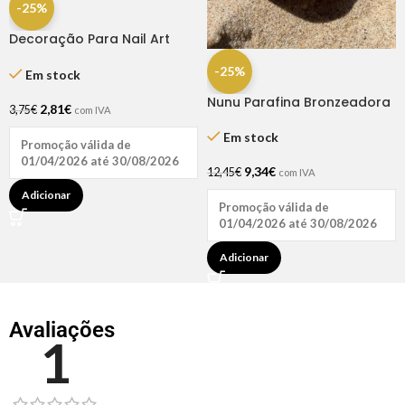
-25%
Decoração Para Nail Art
1.5mm – 200 Pcs
-25%
Em stock
Nunu Parafina Bronzeadora
2,81
€
3,75
€
com IVA
Coco/Urucum 200 ml
Em stock
Promoção válida de
01/04/2026 até 30/08/2026
9,34
€
12,45
€
com IVA
Adicionar
Promoção válida de
01/04/2026 até 30/08/2026
Adicionar
Avaliações
1