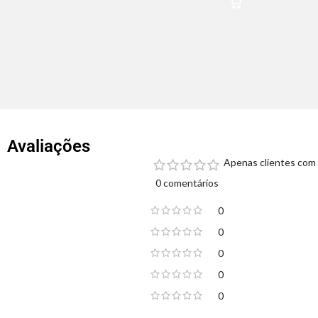
Avaliações
Apenas clientes com 
0 comentários
0
0
0
0
0