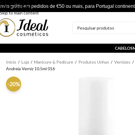
nvio grátis em pedidos de €50 ou mais, para Portugal continent
Skip to navigation
Skip to main content
CABELOS
M
Início
/
Loja
/
Manicure & Pedicure
/
Produtos Unhas
/
Vernizes
/
Andreia Verniz 10.5ml 016
-20%