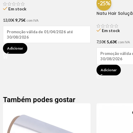
-25%
Em stock
Natu Hair Soluç
60ml
9,75
€
13,00
€
com IVA
Em stock
Promoção válida de 01/04/2026 até
30/08/2026
5,63
€
7,50
€
com IVA
Adicionar
Promoção válida 
30/08/2026
Adicionar
Também podes gostar