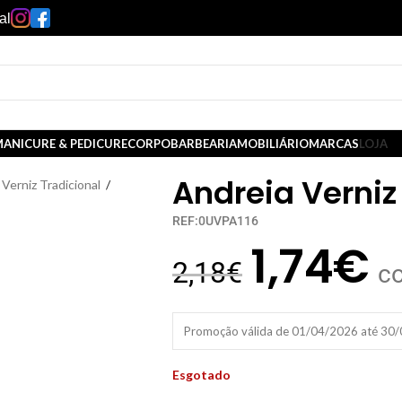
al
ANICURE & PEDICURE
CORPO
BARBEARIA
MOBILIÁRIO
MARCAS
LOJA
Andreia Verniz
Verniz Tradicional
/
REF:0UVPA116
1,74
€
2,18
€
c
Promoção válida de 01/04/2026 até 30
Esgotado