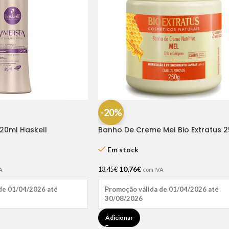
-20%
120ml Haskell
Banho De Creme Mel Bio Extratus 
Em stock
10,76
€
13,45
€
A
com IVA
de 01/04/2026 até
Promoção válida de 01/04/2026 até
30/08/2026
Adicionar