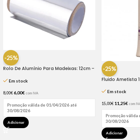
-25%
-25%
Rolo De Alumínio Para Madeixas: 12cm –
25m
Fluido Ametista 
Em stock
Em stock
6,00
€
8,00
€
com IVA
11,25
€
15,00
€
com IV
Promoção válida de 01/04/2026 até
30/08/2026
Promoção válida 
30/08/2026
Adicionar
Adicionar