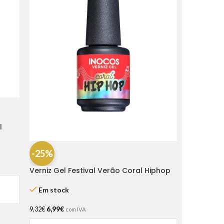
l
-25%
Verniz Gel Festival Verão Coral Hiphop
15ml – Inocos
Em stock
6,99
€
9,32
€
com IVA