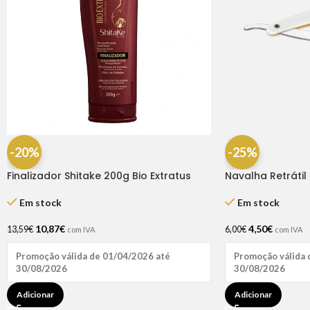
-20%
-25%
Finalizador Shitake 200g Bio Extratus
Navalha Retrátil 
Em stock
Em stock
10,87
€
4,50
€
13,59
€
6,00
€
com IVA
com IVA
Promoção válida de 01/04/2026 até
Promoção válida 
30/08/2026
30/08/2026
Adicionar
Adicionar