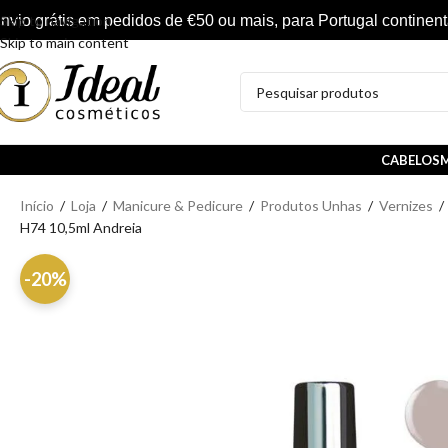
nvio grátis em pedidos de €50 ou mais, para Portugal continent
Skip to navigation
Skip to main content
CABELOS
M
Início
/
Loja
/
Manicure & Pedicure
/
Produtos Unhas
/
Vernizes
/
H74 10,5ml Andreia
-20%