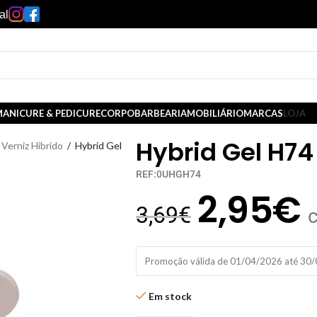
al
ANICURE & PEDICURE
CORPO
BARBEARIA
MOBILIÁRIO
MARCAS
LOJA
Hybrid Gel H74
Verniz Hibrido
/
Hybrid Gel
REF:0UHGH74
2,95
€
3,69
€
Promoção válida de 01/04/2026 até 30
Em stock