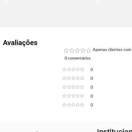
Avaliações
Apenas clientes com 
0 comentários
0
0
0
0
0
Institucio