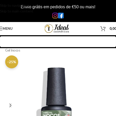
Skip to navigation
Envio grátis em pedidos de €50 ou mais!
Skip to main content
MENU
0,0
Início
/
Loja
/
Manicure & Pedicure
/
Produtos Unhas
/
Verniz Gel
/
Verniz
Gel Inocos
-25%