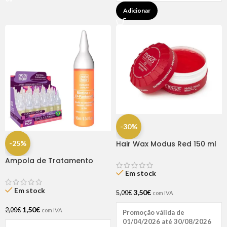
Adicionar
-30%
-25%
Hair Wax Modus Red 150 ml
Ampola de Tratamento
Biotina + D-Pantenol Natu
Em stock
Hair (1 UNIDADE)
Em stock
3,50
€
5,00
€
com IVA
1,50
€
2,00
€
com IVA
Promoção válida de
01/04/2026 até 30/08/2026