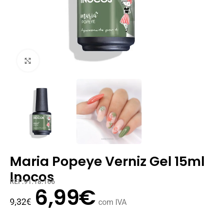
Clique para ampliar
Maria Popeye Verniz Gel 15ml
Inocos
REF:91.18.166
6,99
€
9,32
€
com IVA