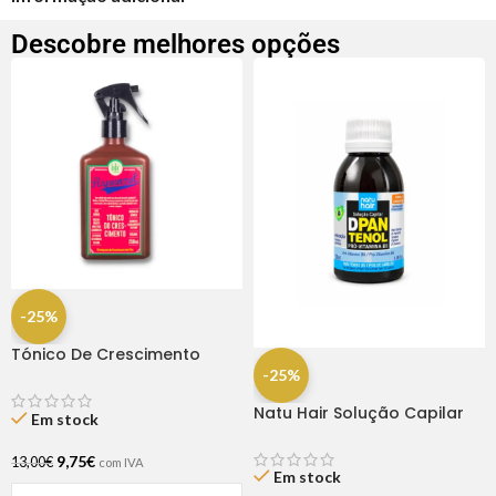
Descobre melhores opções
-25%
Tónico De Crescimento
Rapunzel 250ml – Lola
-25%
Natu Hair Solução Capilar
Em stock
D-pantenol 60ml
9,75
€
13,00
€
com IVA
Em stock