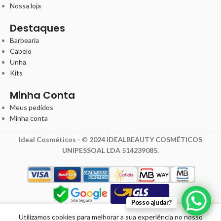
Nossa loja
Destaques
Barbearia
Cabelo
Unha
Kits
Minha Conta
Meus pedidos
Minha conta
Ideal Cosméticos -
©
2024 IDEALBEAUTY COSMÉTICOS
UNIPESSOAL LDA 514239085
.
4,99
€
Posso ajudar?
6,24
€
com IVA
Utilizamos cookies para melhorar a sua experiência no nosso
Verniz Gel