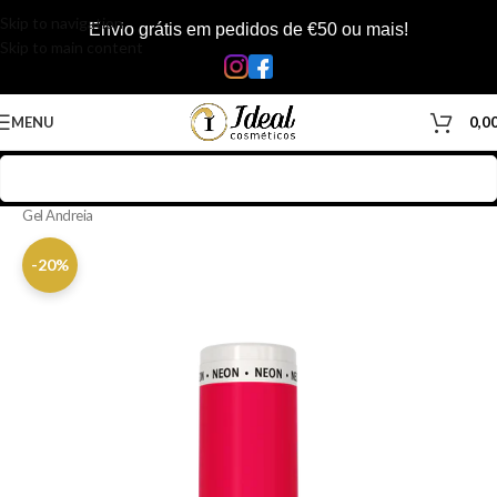
Skip to navigation
Envio grátis em pedidos de €50 ou mais!
Skip to main content
MENU
0,0
Início
/
Loja
/
Manicure & Pedicure
/
Produtos Unhas
/
Verniz Gel
/
Verniz
Gel Andreia
-20%