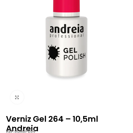
Clique para ampliar
Verniz Gel 264 – 10,5ml
Andreia
REF:0UAGP264