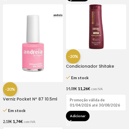
-20%
Condicionador Shitake
350ml – Bio Extratus
Em stock
11,26
€
-20%
14,08
€
com IVA
Verniz Pocket Nº 87 10.5ml
Promoção válida de
Andreia
01/04/2026 até 30/08/2026
Em stock
Adicionar
1,74
€
2,18
€
com IVA