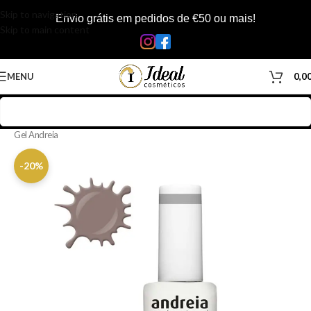
Skip to navigation
Envio grátis em pedidos de €50 ou mais!
Skip to main content
MENU
0,0
Início
/
Loja
/
Manicure & Pedicure
/
Produtos Unhas
/
Verniz Gel
/
Verniz
Gel Andreia
-20%