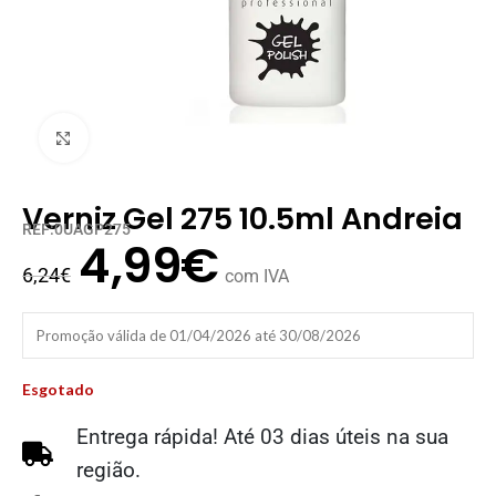
Clique para ampliar
Verniz Gel 275 10.5ml Andreia
REF:0UAGP275
4,99
€
6,24
€
com IVA
Promoção válida de 01/04/2026 até 30/08/2026
Esgotado
Entrega rápida! Até 03 dias úteis na sua
região.