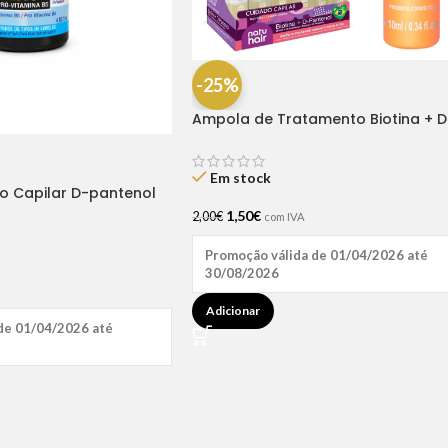
-25%
Ampola de Tratamento Biotina + D
Pantenol Natu Hair (1 UNIDADE)
Em stock
ão Capilar D-pantenol
1,50
€
2,00
€
com IVA
Promoção válida de 01/04/2026 até
30/08/2026
Adicionar
de 01/04/2026 até