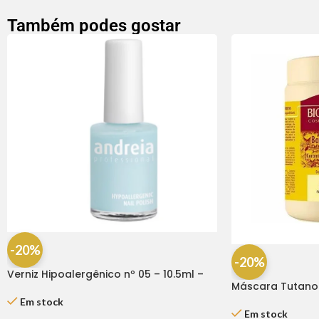
Também podes gostar
-20%
-20%
Verniz Hipoalergênico nº 05 – 10.5ml –
Máscara Tutano 1
Andreia
Em stock
Em stock