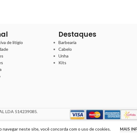
nal
Destaques
va de litígio
Barbearia
idade
Cabelo
es
Unha
es
Kits
a
o
L LDA 514239085
.
Ao navegar neste site, você concorda com o uso de cookies.
MAIS I