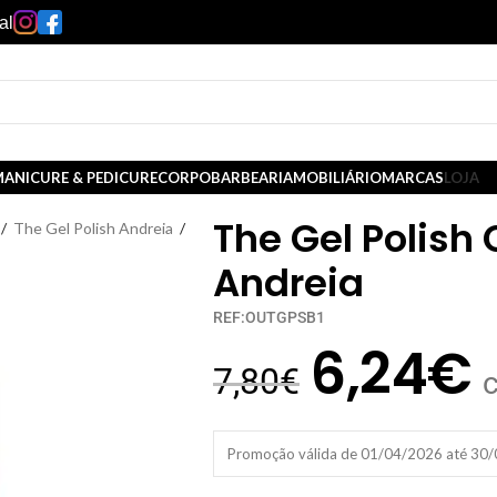
al
ANICURE & PEDICURE
CORPO
BARBEARIA
MOBILIÁRIO
MARCAS
LOJA
The Gel Polish
/
The Gel Polish Andreia
/
Andreia
REF:OUTGPSB1
6,24
€
7,80
€
Promoção válida de 01/04/2026 até 30