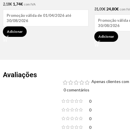
1,74
€
2,18
€
com IVA
24,80
€
31,00
€
com IV
Promoção válida de 01/04/2026 até
Promoção válida 
30/08/2026
30/08/2026
Adicionar
Adicionar
Avaliações
Apenas clientes com 
0 comentários
0
0
0
0