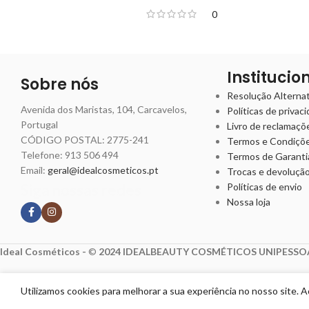
0
Institucio
Sobre nós
Resolução Alternati
Avenida dos Maristas, 104, Carcavelos,
Políticas de privac
Portugal
Livro de reclamaçõ
CÓDIGO POSTAL: 2775-241
Termos e Condiçõ
Telefone:
913 506 494
Termos de Garanti
Email:
geral@idealcosmeticos.pt
Trocas e devoluçã
Siga nossas redes
Políticas de envio
Nossa loja
Ideal Cosméticos -
©
2024 IDEALBEAUTY COSMÉTICOS UNIPESSOA
Utilizamos cookies para melhorar a sua experiência no nosso site. 