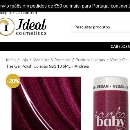
nvio grátis em pedidos de €50 ou mais, para Portugal continent
Skip to navigation
Skip to main content
CABELOS
M
Início
/
Loja
/
Manicure & Pedicure
/
Produtos Unhas
/
Verniz Gel
The Gel Polish Coleção SB1 10,5ML – Andreia
-20%