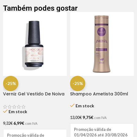
Também podes gostar
-25%
-25%
Verniz Gel Vestido De Noiva
Shampoo Ametista 300ml
15ml – Inocos
Haskell
Em stock
Em stock
9,75
€
13,00
€
com IVA
6,99
€
9,32
€
com IVA
Promoção válida de
01/04/2026 até 30/08/2026
Promoção válida de