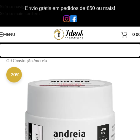
Skip to navigation
Envio grátis em pedidos de €50 ou mais!
Skip to main content
MENU
0,0
Início
/
Loja
/
Manicure & Pedicure
/
Produtos Unhas
/
Unhas em Gel
/
Gel Construção Andreia
-20%