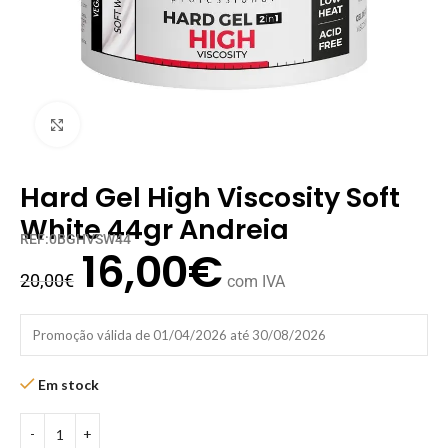
Clique para ampliar
Hard Gel High Viscosity Soft
White 44gr Andreia
REF:0BGHVSW44
16,00
€
20,00
€
com IVA
Promoção válida de 01/04/2026 até 30/08/2026
Em stock