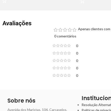
Avaliações
Apenas clientes com 
0 comentários
0
0
0
0
0
Institucio
Sobre nós
Resolução Alternati
Avenida dos Maristas, 104, Carcavelos,
Políticas de privac