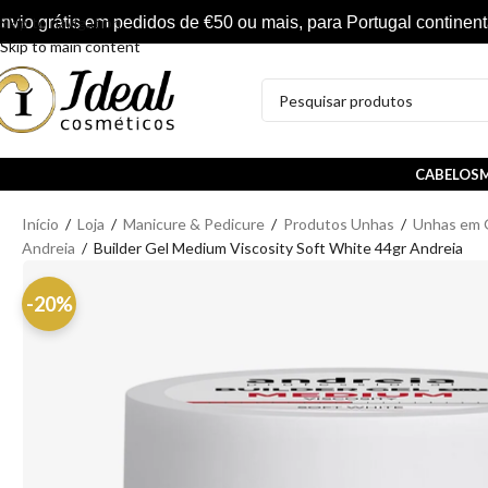
nvio grátis em pedidos de €50 ou mais, para Portugal continent
Skip to navigation
Skip to main content
CABELOS
M
Início
/
Loja
/
Manicure & Pedicure
/
Produtos Unhas
/
Unhas em 
Andreia
/
Builder Gel Medium Viscosity Soft White 44gr Andreia
-20%