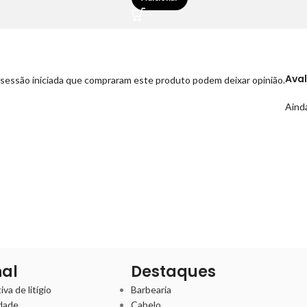
Ava
sessão iniciada que compraram este produto podem deixar opinião.
Ainda
nal
Destaques
va de litígio
Barbearia
idade
Cabelo