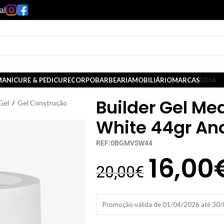
al
ANICURE & PEDICURE
CORPO
BARBEARIA
MOBILIÁRIO
MARCAS
LOJA
Builder Gel Me
Gel
/
Gel Construção
White 44gr An
REF:0BGMVSW44
16,00
20,00
€
Promoção válida de 01/04/2026 até 30