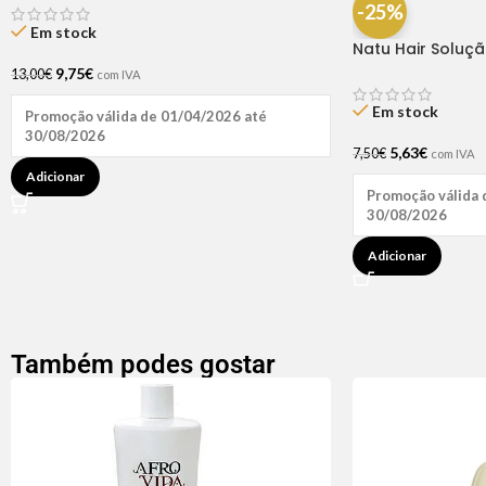
-25%
Em stock
Natu Hair Soluç
60ml
9,75
€
13,00
€
com IVA
Em stock
Promoção válida de 01/04/2026 até
30/08/2026
5,63
€
7,50
€
com IVA
Adicionar
Promoção válida 
30/08/2026
Adicionar
Também podes gostar