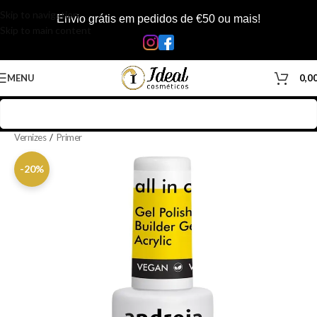
Skip to navigation
Envio grátis em pedidos de €50 ou mais!
Skip to main content
MENU
0,0
Início
/
Loja
/
Manicure & Pedicure
/
Produtos Unhas
/
Complementos de
Vernizes
/
Primer
-20%