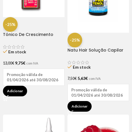
-25%
Tónico De Crescimento
Rapunzel 250ml – Lola
-25%
Natu Hair Solução Capilar
Em stock
D-pantenol 60ml
9,75
€
13,00
€
com IVA
Em stock
Promoção válida de
5,63
€
7,50
€
com IVA
01/04/2026 até 30/08/2026
Promoção válida de
Adicionar
01/04/2026 até 30/08/2026
Adicionar