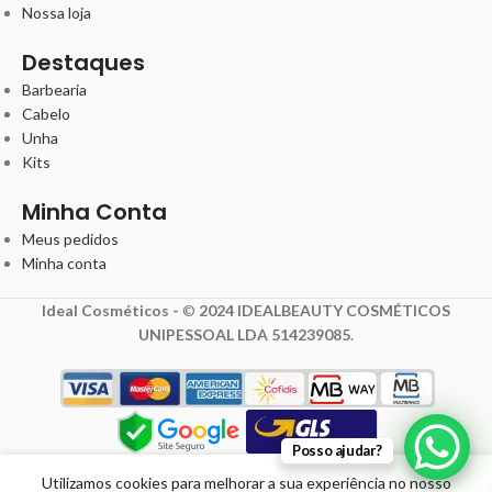
Nossa loja
Destaques
Barbearia
Cabelo
Unha
Kits
Minha Conta
Meus pedidos
Minha conta
Ideal Cosméticos -
©
2024 IDEALBEAUTY COSMÉTICOS
UNIPESSOAL LDA 514239085
.
3,52
€
Posso ajudar?
4,40
€
com IVA
Utilizamos cookies para melhorar a sua experiência no nosso
Primer