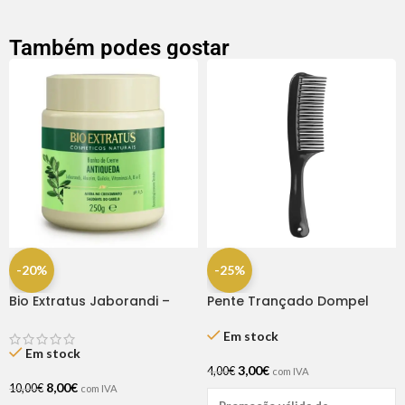
Também podes gostar
-20%
-25%
Bio Extratus Jaborandi –
Pente Trançado Dompel
Máscara 250gr
Em stock
Em stock
3,00
€
4,00
€
com IVA
8,00
€
10,00
€
com IVA