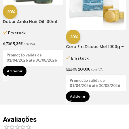
-20%
Dabur Amla Hair Oil 100ml
Em stock
-20%
5,35
€
6,70
€
com IVA
Cera Em Discos Mel 1000g –
Xanitalia
Promoção válida de
Em stock
01/04/2026 até 30/08/2026
10,00
€
12,50
€
com IVA
Adicionar
Promoção válida de
01/04/2026 até 30/08/2026
Adicionar
Avaliações