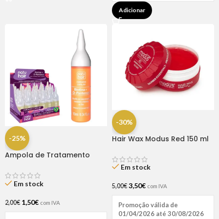
Adicionar
-30%
-25%
Hair Wax Modus Red 150 ml
Ampola de Tratamento
Biotina + D-Pantenol Natu
Em stock
Hair (1 UNIDADE)
Em stock
3,50
€
5,00
€
com IVA
1,50
€
2,00
€
com IVA
Promoção válida de
01/04/2026 até 30/08/2026