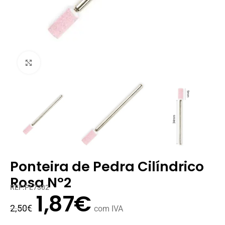
Clique para ampliar
Ponteira de Pedra Cilíndrico
Rosa Nº2
REF:PL7302
1,87
€
2,50
€
com IVA