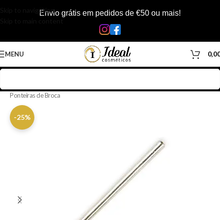
Skip to navigation
Envio grátis em pedidos de €50 ou mais!
Skip to main content
MENU
0,0
Início
/
Loja
/
Manicure & Pedicure
/
Material de Manicure & Pedicure
/
Ponteiras de Broca
-25%