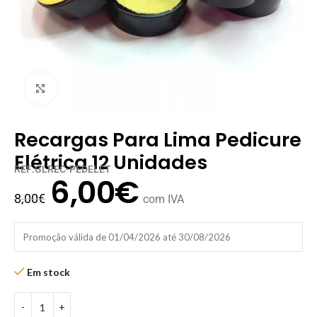
Clique para ampliar
Recargas Para Lima Pedicure
Elétrica 12 Unidades
REF:GLREC-PEDELET
6,00
€
8,00
€
com IVA
Promoção válida de 01/04/2026 até 30/08/2026
Em stock