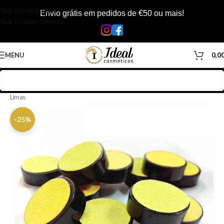
Skip to navigation
Envio grátis em pedidos de €50 ou mais!
Skip to main content
MENU
0,0
Início
/
Loja
/
Manicure & Pedicure
/
Material de Manicure & Pedicure
/
Limas
-25%