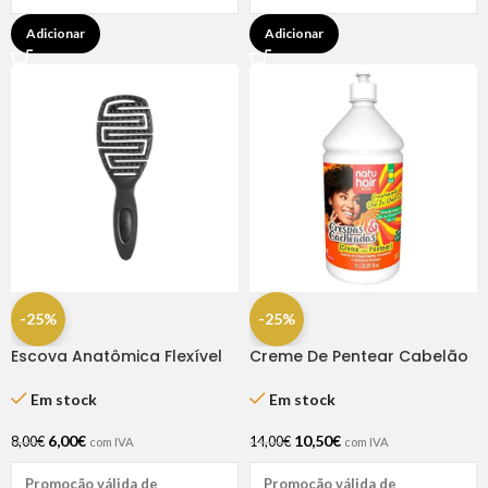
Adicionar
Adicionar
-25%
-25%
Escova Anatômica Flexível
Creme De Pentear Cabelão
Preta Dompel
Que Eu Quero 1kg – Natuhair
Em stock
Em stock
6,00
€
10,50
€
8,00
€
14,00
€
com IVA
com IVA
Promoção válida de
Promoção válida de