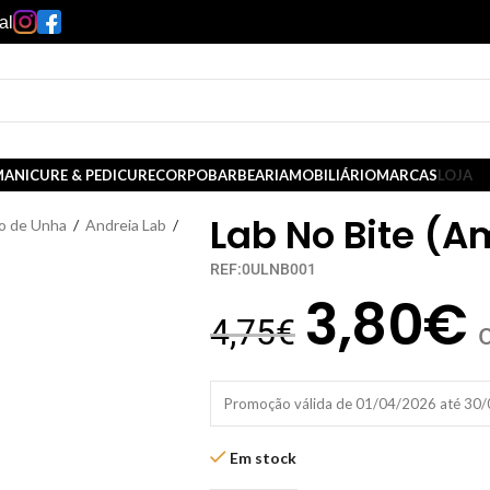
al
ANICURE & PEDICURE
CORPO
BARBEARIA
MOBILIÁRIO
MARCAS
LOJA
Lab No Bite (
o de Unha
/
Andreia Lab
/
REF:0ULNB001
3,80
€
4,75
€
Promoção válida de 01/04/2026 até 30
Em stock