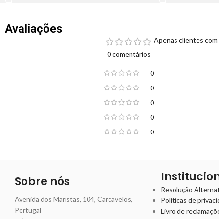
Avaliações
Apenas clientes com 
0 comentários
0
0
0
0
0
Institucio
Sobre nós
Resolução Alternati
Avenida dos Maristas, 104, Carcavelos,
Políticas de privac
Portugal
Livro de reclamaçõ