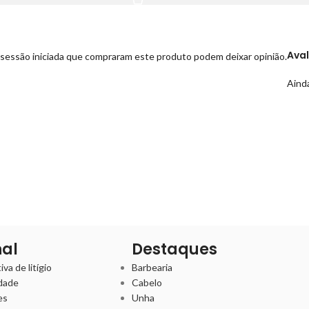
Ava
sessão iniciada que compraram este produto podem deixar opinião.
Ainda
nal
Destaques
va de litígio
Barbearia
idade
Cabelo
es
Unha