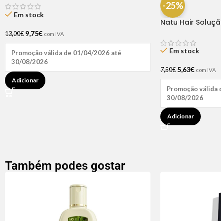
-25%
Em stock
Natu Hair Soluç
60ml
9,75
€
13,00
€
com IVA
Em stock
Promoção válida de 01/04/2026 até
30/08/2026
5,63
€
7,50
€
com IVA
Adicionar
Promoção válida 
30/08/2026
Adicionar
Também podes gostar