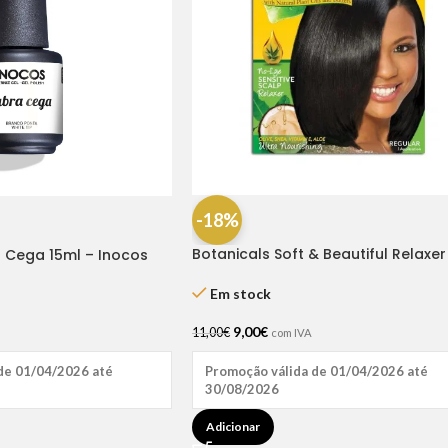
-18%
Botanicals Soft & Beautiful Relaxer 
a Cega 15ml – Inocos
Regular
Em stock
9,00
€
11,00
€
com IVA
de 01/04/2026 até
Promoção válida de 01/04/2026 até
30/08/2026
Adicionar