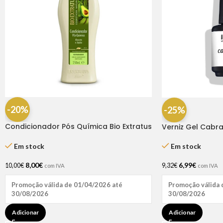
-20%
-25%
Condicionador Pós Química Bio Extratus
Verniz Gel Cabr
250ml
Em stock
Em stock
6,99
€
8,00
€
9,32
€
10,00
€
com IVA
com IVA
Promoção válida 
Promoção válida de 01/04/2026 até
30/08/2026
30/08/2026
Adicionar
Adicionar