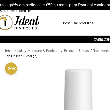
nvio grátis em pedidos de €50 ou mais, para Portugal continent
Skip to navigation
Skip to main content
CABELOS
M
Início
/
Loja
/
Manicure & Pedicure
/
Produtos Unhas
/
Tratament
Lab No Bite (Amargo)
-20%