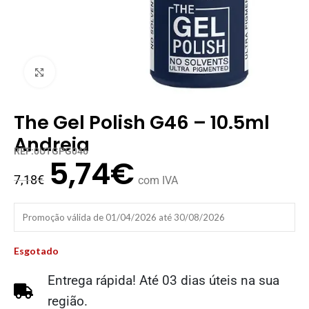
Clique para ampliar
The Gel Polish G46 – 10.5ml
Andreia
REF:0UTGPG046
5,74
€
7,18
€
com IVA
Promoção válida de 01/04/2026 até 30/08/2026
Esgotado
Entrega rápida! Até 03 dias úteis na sua
região.