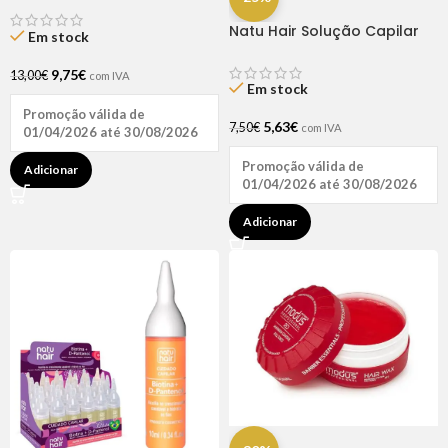
Natu Hair Solução Capilar
Em stock
D-pantenol 60ml
9,75
€
13,00
€
com IVA
Em stock
Promoção válida de
5,63
€
7,50
€
com IVA
01/04/2026 até 30/08/2026
Promoção válida de
Adicionar
01/04/2026 até 30/08/2026
Adicionar