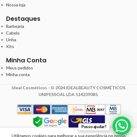
Nossa loja
Destaques
Barbearia
Cabelo
Unha
Kits
Minha Conta
Meus pedidos
Minha conta
Ideal Cosméticos -
©
2024 IDEALBEAUTY COSMÉTICOS
UNIPESSOAL LDA 514239085
.
Posso ajudar?
5,74
€
7,18
€
Utilizamos cookies para melhorar a sua experiência no nosso