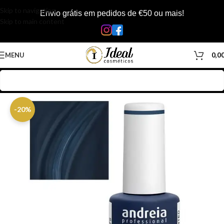
Skip to navigation
Envio grátis em pedidos de €50 ou mais!
Skip to main content
MENU
0,0
Início
/
Loja
/
Inicio
-20%