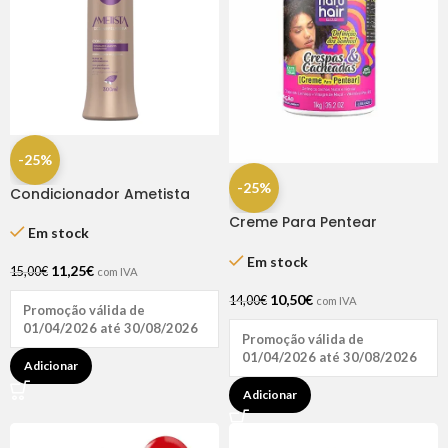
-25%
-25%
Condicionador Ametista
300ml Haskell
Creme Para Pentear
Em stock
Definição Dos Sonhos
Crespas & Cacheadas
Em stock
11,25
€
15,00
€
com IVA
Natuhair 1l
10,50
€
14,00
€
com IVA
Promoção válida de
01/04/2026 até 30/08/2026
Promoção válida de
01/04/2026 até 30/08/2026
Adicionar
Adicionar