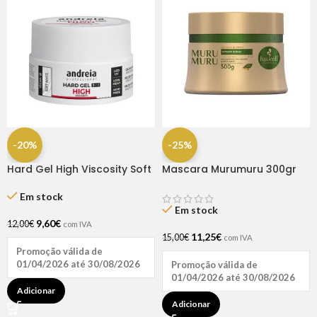
-20%
-25%
Hard Gel High Viscosity Soft
Mascara Murumuru 300gr
White 22gr Andreia
Haskell
Em stock
Em stock
9,60
€
12,00
€
com IVA
11,25
€
15,00
€
com IVA
Promoção válida de
01/04/2026 até 30/08/2026
Promoção válida de
01/04/2026 até 30/08/2026
Adicionar
Adicionar