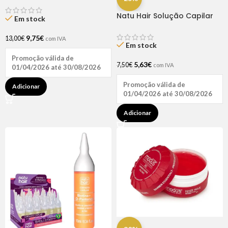
Natu Hair Solução Capilar
Em stock
D-pantenol 60ml
9,75
€
13,00
€
com IVA
Em stock
Promoção válida de
5,63
€
7,50
€
com IVA
01/04/2026 até 30/08/2026
Promoção válida de
Adicionar
01/04/2026 até 30/08/2026
Adicionar