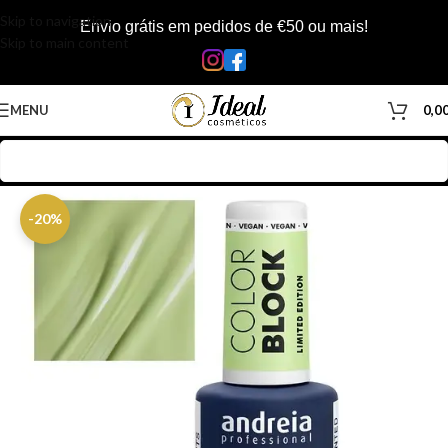
Skip to navigation
Envio grátis em pedidos de €50 ou mais!
Skip to main content
MENU
0,0
Início
/
Loja
/
Inicio
-20%