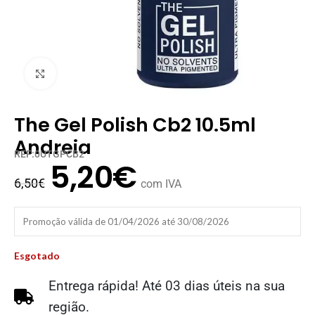
Clique para ampliar
The Gel Polish Cb2 10.5ml
Andreia
REF:0UTGPCB2
5,20
€
6,50
€
com IVA
Promoção válida de 01/04/2026 até 30/08/2026
Esgotado
Entrega rápida! Até 03 dias úteis na sua
região.