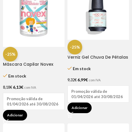
-25%
-25%
Verniz Gel Chuva De Pétalas
15ml – Inocos
Máscara Capilar Novex
Em stock
Meus Cachinhos 400gr
Em stock
6,99
€
9,32
€
com IVA
6,13
€
8,18
€
com IVA
Promoção válida de
01/04/2026 até 30/08/2026
Promoção válida de
01/04/2026 até 30/08/2026
Adicionar
Adicionar