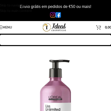
Skip to navigation
Envio grátis em pedidos de €50 ou mais!
Skip to main content
MENU
0,0
Início
/
Loja
/
Inicio