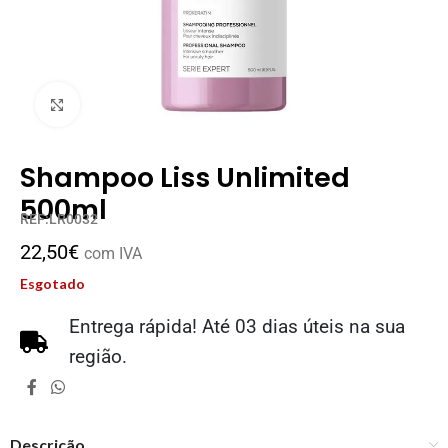
Clique para ampliar
Shampoo Liss Unlimited
500ml
REF:LR0032
22,50
€
com IVA
Esgotado
Entrega rápida! Até 03 dias úteis na sua
região.
Descrição