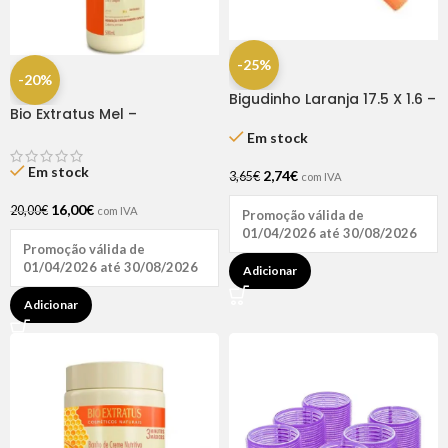
-25%
-20%
Bigudinho Laranja 17.5 X 1.6 –
Bio Extratus Mel –
12 Unidades
Finalizador 500g
Em stock
Em stock
2,74
€
3,65
€
com IVA
16,00
€
20,00
€
com IVA
Promoção válida de
01/04/2026 até 30/08/2026
Promoção válida de
01/04/2026 até 30/08/2026
Adicionar
Adicionar