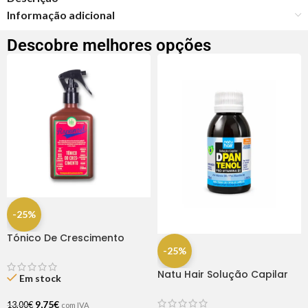
Informação adicional
Descobre melhores opções
-25%
Tónico De Crescimento
Rapunzel 250ml – Lola
-25%
Natu Hair Solução Capilar
Em stock
D-pantenol 60ml
9,75
€
13,00
€
com IVA