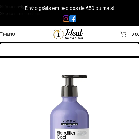
Skip to navigation
Envio grátis em pedidos de €50 ou mais!
Skip to main content
MENU
0,0
Início
/
Loja
/
Inicio