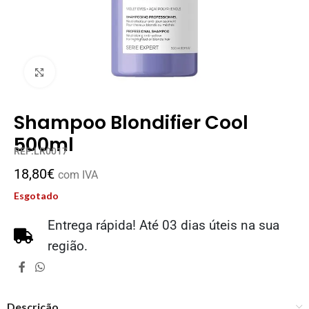
Clique para ampliar
Shampoo Blondifier Cool
500ml
REF:LR0017
18,80
€
com IVA
Esgotado
Entrega rápida! Até 03 dias úteis na sua
região.
Descrição