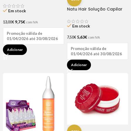
Natu Hair Solução Capilar
Em stock
D-pantenol 60ml
9,75
€
13,00
€
com IVA
Em stock
Promoção válida de
5,63
€
7,50
€
com IVA
01/04/2026 até 30/08/2026
Promoção válida de
Adicionar
01/04/2026 até 30/08/2026
Adicionar