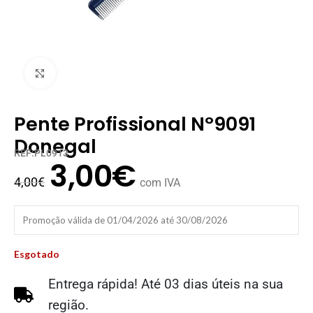
Clique para ampliar
Pente Profissional Nº9091
Donegal
REF:PL0913
3,00
€
4,00
€
com IVA
Promoção válida de 01/04/2026 até 30/08/2026
Esgotado
Entrega rápida! Até 03 dias úteis na sua
região.