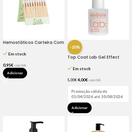
Hemostáticos Carteira Com
-20%
20 Sticks – Cloe’
Em stock
Top Coat Lab Gel Effect
10,5ml – Andreia
0,95
€
com IVA
Em stock
Adicionar
4,00
€
5,00
€
com IVA
Promoção válida de
01/04/2026 até 30/08/2026
Adicionar