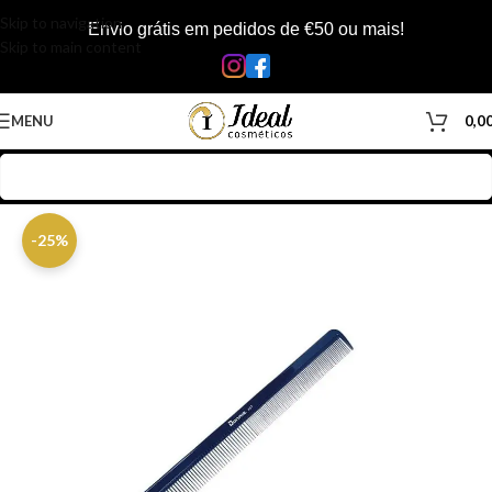
Skip to navigation
Envio grátis em pedidos de €50 ou mais!
Skip to main content
MENU
0,0
Início
/
Loja
/
Inicio
-25%