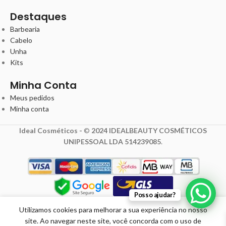
Destaques
Barbearia
Cabelo
Unha
Kits
Minha Conta
Meus pedidos
Minha conta
Ideal Cosméticos -
©
2024 IDEALBEAUTY COSMÉTICOS
UNIPESSOAL LDA 514239085
.
Posso ajudar?
3,00
€
4,00
€
Utilizamos cookies para melhorar a sua experiência no nosso
com IVA
site. Ao navegar neste site, você concorda com o uso de
Pente