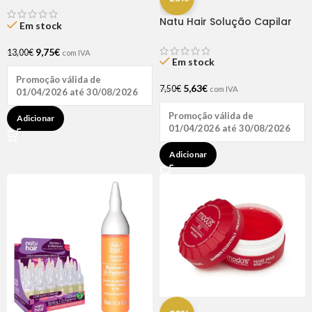
Natu Hair Solução Capilar
Em stock
D-pantenol 60ml
9,75
€
13,00
€
com IVA
Em stock
Promoção válida de
5,63
€
7,50
€
com IVA
01/04/2026 até 30/08/2026
Promoção válida de
Adicionar
01/04/2026 até 30/08/2026
Adicionar