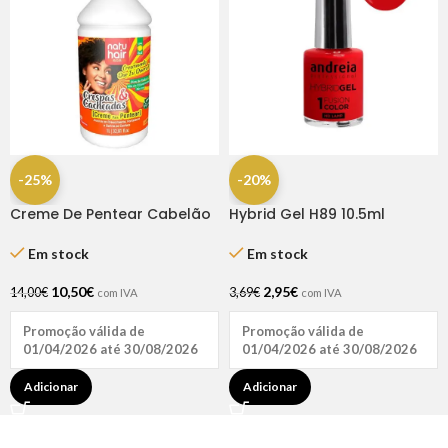
-25%
-20%
Creme De Pentear Cabelão
Hybrid Gel H89 10.5ml
Que Eu Quero 1kg – Natuhair
Andreia
Em stock
Em stock
10,50
€
2,95
€
14,00
€
3,69
€
com IVA
com IVA
Promoção válida de
Promoção válida de
01/04/2026 até 30/08/2026
01/04/2026 até 30/08/2026
Adicionar
Adicionar