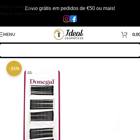
Skip to navigation
Envio grátis em pedidos de €50 ou mais!
Skip to main content
MENU
0,0
Início
/
Loja
/
Inicio
-25%