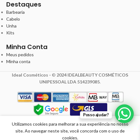
Destaques
Barbearia
Cabelo
Unha
Kits
Minha Conta
Meus pedidos
Minha conta
Ideal Cosméticos -
©
2024 IDEALBEAUTY COSMÉTICOS
UNIPESSOAL LDA 514239085
.
Posso ajudar?
3,75
€
5,00
€
Utilizamos cookies para melhorar a sua experiência no nosso
com IVA
site. Ao navegar neste site, você concorda com o uso de
Ganchos De Cabelo
cookies.
Pretos 4cm 50
Esgotado