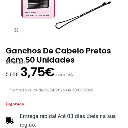
Clique para ampliar
Ganchos De Cabelo Pretos
4cm 50 Unidades
REF:PL2399
3,75
€
5,00
€
com IVA
Promoção válida de 01/04/2026 até 30/08/2026
Esgotado
Entrega rápida! Até 03 dias úteis na sua
região.