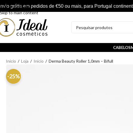
nvio grátis em pedidos de €50 ou mais, para Portugal continent
Skip to navigation
Skip to main content
CABELOS
M
Início
/
Loja
/
Inicio
/
Derma Beauty Roller 1,0mm – Bifull
-25%