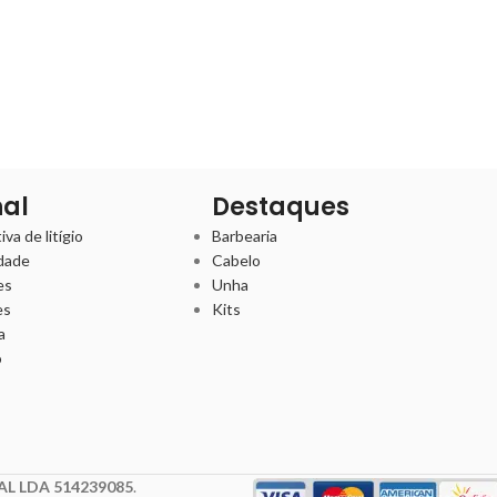
nal
Destaques
va de litígio
Barbearia
idade
Cabelo
es
Unha
es
Kits
a
o
L LDA 514239085
.