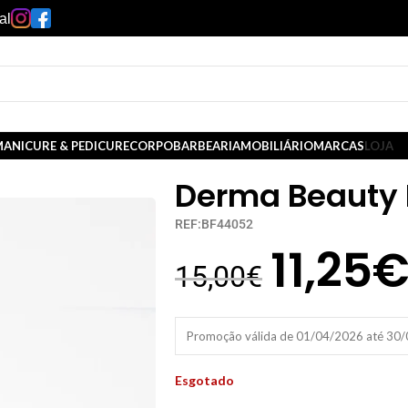
al
ANICURE & PEDICURE
CORPO
BARBEARIA
MOBILIÁRIO
MARCAS
LOJA
Derma Beauty R
REF:BF44052
11,25
15,00
€
Promoção válida de 01/04/2026 até 30
Esgotado