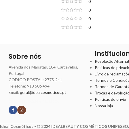
0
0
0
0
Institucio
Sobre nós
Resolução Alternati
Avenida dos Maristas, 104, Carcavelos,
Políticas de privac
Portugal
Livro de reclamaçõ
CÓDIGO POSTAL: 2775-241
Termos e Condiçõ
Telefone:
913 506 494
Termos de Garanti
Email:
geral@idealcosmeticos.pt
Trocas e devoluçã
Siga nossas redes
Políticas de envio
Nossa loja
Ideal Cosméticos -
©
2024 IDEALBEAUTY COSMÉTICOS UNIPESSOA