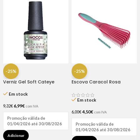
-25%
-25%
Verniz Gel Soft Cateye
Escova Caracol Rosa
Verde Bonsai 15ml – Inocos
Dompel
Em stock
Em stock
6,99
€
9,32
€
com IVA
4,50
€
6,00
€
com IVA
Promoção válida de
01/04/2026 até 30/08/2026
Promoção válida de
01/04/2026 até 30/08/2026
Adicionar