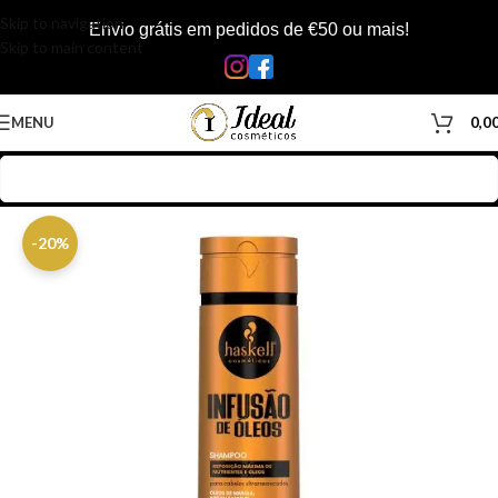
Skip to navigation
Envio grátis em pedidos de €50 ou mais!
Skip to main content
MENU
0,0
Início
/
Loja
/
Cabelos
/
Produtos Capilar
/
Shampoo
-20%