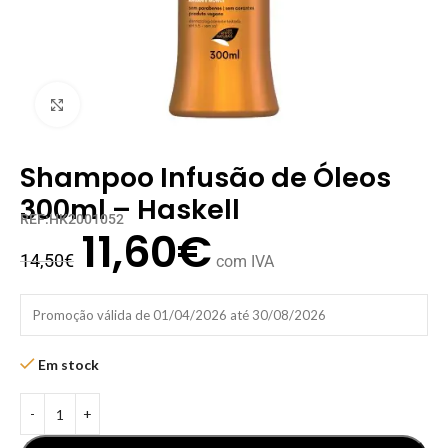
Clique para ampliar
Shampoo Infusão de Óleos
300ml – Haskell
REF:HK2001052
11,60
€
14,50
€
com IVA
Promoção válida de 01/04/2026 até 30/08/2026
Em stock