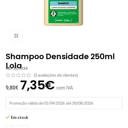
Clique para ampliar
Shampoo Densidade 250ml
Lola
REF:LL9034
(
3
avaliações de clientes)
7,35
€
9,80
€
com IVA
Promoção válida de 01/04/2026 até 30/08/2026
Em stock