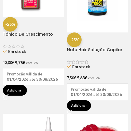
-25%
Tónico De Crescimento
Rapunzel 250ml – Lola
-25%
Natu Hair Solução Capilar
Em stock
D-pantenol 60ml
9,75
€
13,00
€
com IVA
Em stock
Promoção válida de
5,63
€
7,50
€
com IVA
01/04/2026 até 30/08/2026
Promoção válida de
Adicionar
01/04/2026 até 30/08/2026
Adicionar