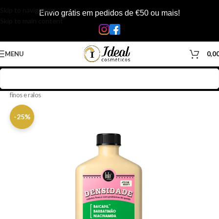
Skip to navigation
Envio grátis em pedidos de €50 ou mais!
Skip to main content
MENU
0,0
Início
/
Loja
/
Cabelos
/
Produtos Capilar
/
Shampoo
/
Shampoo cabelos
finos e ralos
-25%